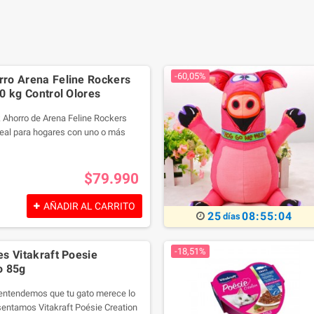
-60,05%
ro Arena Feline Rockers
0 kg Control Olores
 Ahorro de Arena Feline Rockers
deal para hogares con uno o más
imo control de olores, gran poder
yor duración. Este pack incluye 5
uno, entregándote una excelente
$79.990
dad para mantener la higiene del
ás tiempo.
AÑADIR AL CARRITO
25
08:55:02
días
-18,51%
s Vitakraft Poesie
o 85g
entendemos que tu gato merece lo
esentamos Vitakraft Poésie Creation