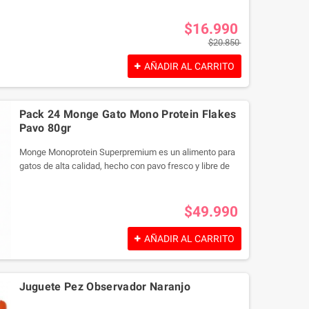
Pescado, una exquisitez elaborada con ingredientes de
primera calidad. Esta comida húmeda, sin colorantes ni
$16.990
conservantes artificiales, está especialmente formulada
$20.850
para satisfacer las necesidades nutricionales de tu
felino, sin importar su edad.
AÑADIR AL CARRITO
¡Consiente a tu gato con el sabor y la calidad
incomparables de Vitakraft Poésie Creation Pescado!
Envase de 85g
Pack 24 Monge Gato Mono Protein Flakes
Pavo 80gr
Monge Monoprotein Superpremium es un alimento para
gatos de alta calidad, hecho con pavo fresco y libre de
granos. Enriquecido con vitaminas y minerales
esenciales, es un producto 100% italiano, sin colorantes
ni conservantes añadidos. Ideal para una dieta
$49.990
equilibrada y nutritiva.
AÑADIR AL CARRITO
Juguete Pez Observador Naranjo