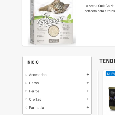
La Arena Catit Go Nat
perfecta para tutor
natural, sin perfum
superior, esta se fab
guisantes recicladas,
y libre de olores mole
TEND
INICIO
NUEVO
NUEVO
Accesorios
Gatos
Perros
Ofertas
Farmacia