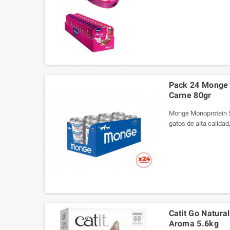
Vacuno, una exquisit
primera calidad. Est
conservantes artific
para satisfacer las n
felino, sin importar s
¡Consiente a tu gato 
incomparables de Vit
Envase de 85g
Pack 24 Monge 
Carne 80gr
Monge Monoprotein S
gatos de alta calida
y libre de granos. En
esenciales, es un pro
ni conservantes añad
equilibrada y nutritiva
Catit Go Natura
Aroma 5.6kg