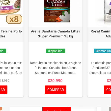
Terrine Pollo
Arena Sanitaria Canada Litter
Royal Canin 
ades
Super Premium 18 kg
Adu
le!
disponible!
Últimas un
Pollo, es un mix
Descubre la excelencia en la higiene
La comida par
amente picados
felina con Canada Litter Arena
Sterilised 37
licioso paté, de
Sanitaria en Punto Mascotas.
desarrollada par
lino.
Pack de 8
Producida en Canadá con bentonita
con problemas
$20.990
$
13.980
ta de 85 g.
de sodio, esta arena se destaca con
una capacidad de absorción. La
RAR
COMPRAR
CO
aglutinación inmediata facilita la
limpieza diaria, manteniendo la
bandeja impecable. Su tamaño de
grano irregular mejora la eficiencia y