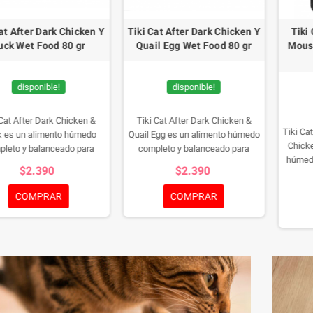
 After Dark Chicken Y
Tiki Cat After Dark Chicken Y
Tiki Ca
k Wet Food 80 gr
Quail Egg Wet Food 80 gr
Mousse
disponible!
disponible!
t After Dark Chicken &
Tiki Cat After Dark Chicken &
Tiki Cat A
s un alimento húmedo
Quail Egg es un alimento húmedo
Chicken 
to y balanceado para
completo y balanceado para
húmedo c
laborado con pollo real
gatos, elaborado con pollo real
$2.390
$2.390
para gato
primer ingrediente y
como primer ingrediente y
pato real
ementado con pato,
complementado con un huevo de
COMPRAR
COMPRAR
una nutr
ás de una nutritiva
codorniz entero, además de
mollej
ón de hígado, molleja y
nutritivos órganos como hígado,
Inspirada e
e pollo. Inspirada en la
molleja y corazón de pollo.
felinos, e
ural de los felinos como
Inspirada en la dieta natural de los
contenido
s estrictos, esta receta
felinos como carnívoros estrictos,
una sua
ozos enteros de carne en
esta receta ofrece ingredientes de
Mouss
icioso caldo de pollo,
alta calidad, ricos en proteínas y
exigente
nando una nutrición rica
nutrientes esenciales, en un