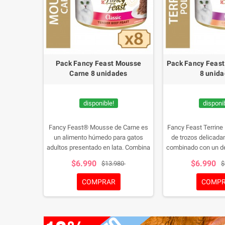
 Húmedo
Pack Fancy Feast Mousse
Pack Fancy Feast 
85 grs
Carne 8 unidades
8 unid
disponible!
disponib
estinal
Fancy Feast® Mousse de Carne es
Fancy Feast Terrine 
o con un
un alimento húmedo para gatos
de trozos delicad
rgía,
adultos presentado en lata. Combina
combinado con un de
 para la
la textura esponjosa del mousse con
gran sabor para tu fe
$6.990
$6.990
$13.980
$
os con
un delicado sabor a carne
unidades de La
en estados
que resultará delicioso para tu gato.
COMPRAR
COMP
ecesiten de
Pack de 8 unidades de Lata de 85 g.
 Contenido