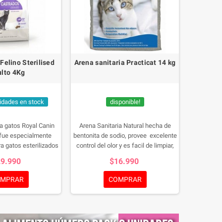
Felino Sterilised
Arena sanitaria Practicat 14 kg
Pack Fa
lto 4Kg
Cam
idades en stock
disponible!
a gatos Royal Canin
Arena Sanitaria Natural hecha de
Fancy 
 fue especialmente
bentonita de sodio, provee excelente
Camaron
a gatos esterilizados
control del olor y es facil de limpiar,
para gat
 de aumento de peso
ya que al contacto con la orina forma
lata. Com
29.990
$16.990
$
bolas que son remobidas, dejando el
del mouss
resto de la arena libre de olor y lista
camarones
MPRAR
COMPRAR
para volver a ser utilizada,
para tu g
haciendola una opcion altamente
eficaz, economica, y que contribuye
al medio ambiente.