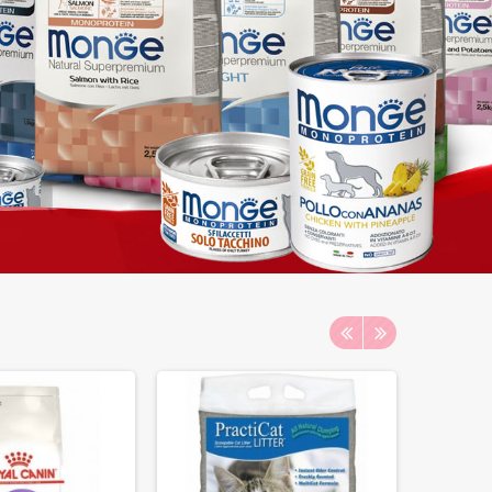
S
-50%