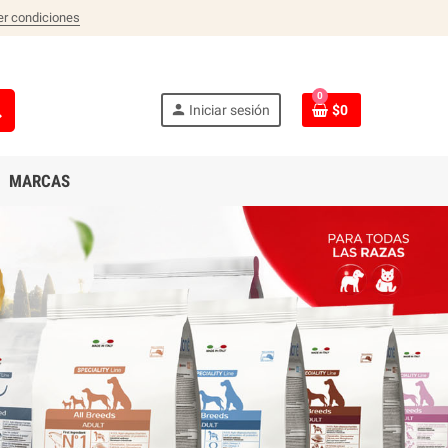
er condiciones
0
ch
person
Iniciar sesión
$0
MARCAS