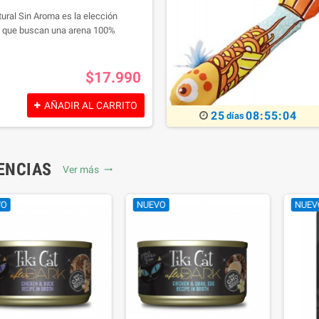
ural Sin Aroma es la elección
es que buscan una arena 100%
es añadidos y con un desempeño
ricada a partir de cáscaras de
 ofrece un entorno limpio, saludable
$17.990
stos para tu gatito preferido.
AÑADIR AL CARRITO
25
08:55:02
días
ENCIAS
Ver más
NUEVO
NUEVO