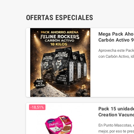
OFERTAS ESPECIALES
Mega Pack Ahor
Carbón Activo 9
Aprovecha este Pack
con Carbón Activo, i
gatos que buscan máx
de aglomeración y ma
sacos de 18 kg cada 
relación precio-canti
arenero por mucho m
-18,51%
Pack 15 unidade
Creation Vacun
En Punto Mascotas, 
mejor, por eso te pr