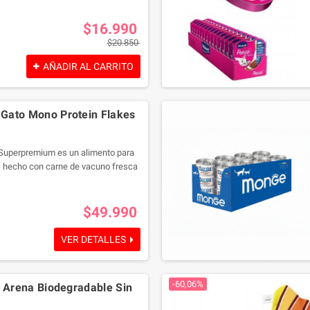
ez elaborada con ingredientes de
a comida húmeda, sin colorantes ni
$16.990
iales, está especialmente formulada
$20.850
ecesidades nutricionales de tu
u edad.
AÑADIR AL CARRITO
con el sabor y la calidad
akraft Poésie Creation Vacuno!
Gato Mono Protein Flakes
uperpremium es un alimento para
d, hecho con carne de vacuno fresca
riquecido con vitaminas y minerales
ducto 100% italiano, sin colorantes
idos. Ideal para una dieta
$49.990
.
VER DETALLES
-60,06%
l Arena Biodegradable Sin