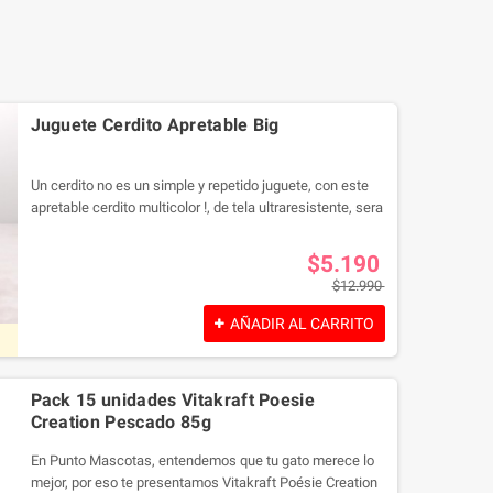
Juguete Cerdito Apretable Big
Un cerdito no es un simple y repetido juguete, con este
apretable cerdito multicolor !, de tela ultraresistente, sera
facil ganarle un pedacito de corazon a tu mascota!
$5.190
$12.990
AÑADIR AL CARRITO
Pack 15 unidades Vitakraft Poesie
Creation Pescado 85g
En Punto Mascotas, entendemos que tu gato merece lo
mejor, por eso te presentamos Vitakraft Poésie Creation