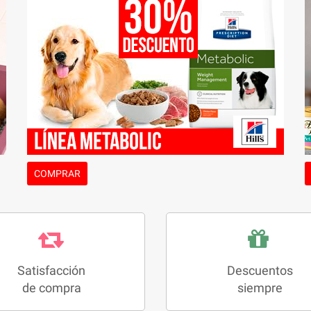
duración, siendo 100% aglutinante.
Además, su agradable perfume a
talco de bebé proporciona un control
natural de olores. Brinda a tu gato un
entorno limpio y fresco con Canada
Litter.
Envase de 18 kg
COMPRAR
Satisfacción
Descuentos
de compra
siempre