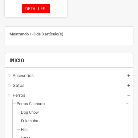
y probióticos para una digestión
saludable, y extracto de mejillón
DETALLES
de labio verde para el cuidado
articular. Contiene un 80% de
proteína de origen animal.
Mostrando 1-3 de 3 artículo(s)
INICIO
Accesorios
Gatos
Perros
Perros Cachorro
Dog Chow
Eukanuba
Hills