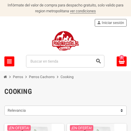
Infórmate del valor de compra para despacho gratuito, solo valido para
region metropolitana
ver condiciones
person
Iniciar sesión
0
view_headline
search
chevron_right
chevron_right
chevron_right
Perros
Perros Cachorro
Cooking
COOKING
Relevancia
¡EN OFERTA!
¡EN OFERTA!