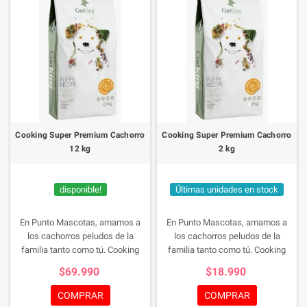
Cooking Super Premium Cachorro
Cooking Super Premium Cachorro
12 kg
2 kg
disponible!
Últimas unidades en stock
En Punto Mascotas, amamos a
En Punto Mascotas, amamos a
los cachorros peludos de la
los cachorros peludos de la
familia tanto como tú. Cooking
familia tanto como tú. Cooking
Super Premium Cachorro de Pollo
Super Premium Cachorro de Pollo
$69.990
$18.990
es la elección perfecta para cuidar
es la elección perfecta para cuidar
de la salud de tu mejor amigo en
de la salud de tu mejor amigo en
COMPRAR
COMPRAR
su etapa de crecimiento. Con un
su etapa de crecimiento. Con un