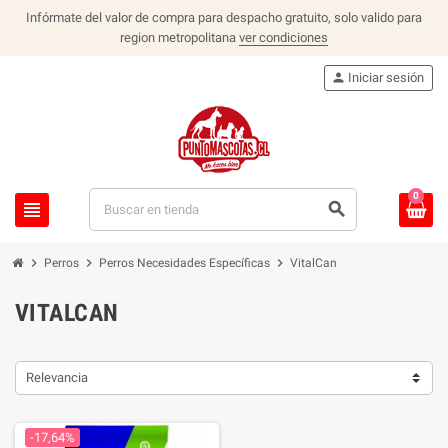
Infórmate del valor de compra para despacho gratuito, solo valido para
region metropolitana
ver condiciones
person
Iniciar sesión
0
view_headline
search
chevron_right
chevron_right
chevron_right
Perros
Perros Necesidades Específicas
VitalCan
VITALCAN
Relevancia
-17,64%