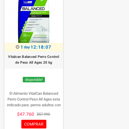
1
12:18:07
day
Vitalcan Balanced Perro Control
de Peso All Ages 20 kg
disponible!
El Alimento VitalCan Balanced
Perro Control Peso All Ages esta
indicado para perros adultos con
sobrepeso o con tendencia al
$47.760
$57.990
sobrepeso, contiene bajas
calorias, L carnitina, alta calidad
COMPRAR
de proteinas y taurina.