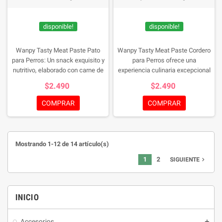
disponible!
disponible!
Wanpy Tasty Meat Paste Pato
Wanpy Tasty Meat Paste Cordero
para Perros: Un snack exquisito y
para Perros ofrece una
nutritivo, elaborado con carne de
experiencia culinaria excepcional
pato de alta calidad, zanahoria y
para tu mascota. Este snack en
$2.490
$2.490
guisantes. Este complemento
crema, elaborado con carne de
alimenticio libre de granos, soya y
cordero de alta calidad,
COMPRAR
COMPRAR
gluten promueve una digestión
zanahorias y guisantes, es
saludable y está enriquecido con
perfecto para perros de todas las
vitaminas esenciales. Ideal para
edades. Sin granos, soya ni gluten,
perros de todas las edades, es el
facilita una digestión saludable y
Mostrando 1-12 de 14 artículo(s)
premio perfecto entre comidas.
está enriquecido con vitaminas
esenciales, asegurando un sabor
1
2
navigate_next
SIGUIENTE
excelente que tu perro adorará.
INICIO
Accesorios