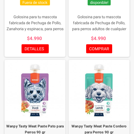
Fuera de stock
disponible!
Golosina para tu mascota
Golosina para tu mascota
fabricada de Pechuga de Pollo,
fabricada de Pechuga de Pollo,
Zanahoria y espinaca, para perros
para perros adultos de cualquier
adultos de cualquier tamaño,
tamaño, contienen alta cantidad
$4.990
$4.990
contienen alta cantidad de
de proteinas, baja en grasa,
proteinas, baja en grasa,
contribuye a huesos mas fuertes,
DETALLES
COMPRAR
contribuye a huesos mas fuertes,
calidad premium.contenido neto
calidad premium.
contenido neto
100grs
100grs
Wanpy Tasty Meat Paste Pato para
Wanpy Tasty Meat Paste Cordero
Perros 90 gr
para Perros 90 gr