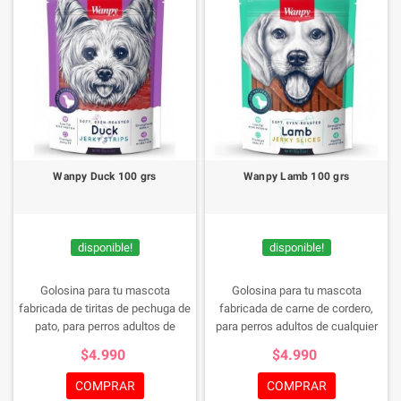
Wanpy Duck 100 grs
Wanpy Lamb 100 grs
disponible!
disponible!
Golosina para tu mascota
Golosina para tu mascota
fabricada de tiritas de pechuga de
fabricada de carne de cordero,
pato, para perros adultos de
para perros adultos de cualquier
cualquier tamaño, contienen alta
tamaño, contienen alta cantidad
$4.990
$4.990
cantidad de proteinas, baja en
de proteinas, baja en grasa,
grasa, contribuye a huesos mas
contribuye a huesos mas fuertes .
COMPRAR
COMPRAR
fuertes .