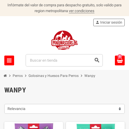
Infórmate del valor de compra para despacho gratuito, solo valido para
region metropolitana
ver condiciones
person
Iniciar sesión
0
view_headline
search
chevron_right
chevron_right
chevron_right
Perros
Golosinas y Huesos Para Perros
Wanpy
WANPY
Relevancia