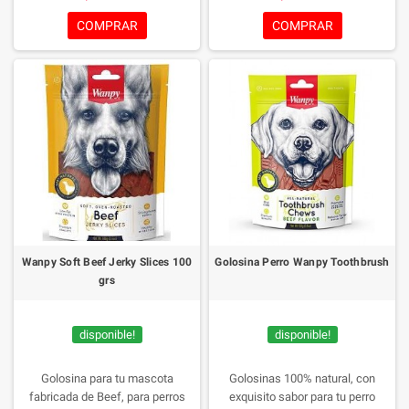
proteinas, baja en grasa,
cantidad de proteinas, baja en
contribuye a huesos mas fuertes .
grasa, contribuye a huesos mas
COMPRAR
COMPRAR
fuertes .
Wanpy Soft Beef Jerky Slices 100
Golosina Perro Wanpy Toothbrush
grs
disponible!
disponible!
Golosina para tu mascota
Golosinas 100% natural, con
fabricada de Beef, para perros
exquisito sabor para tu perro