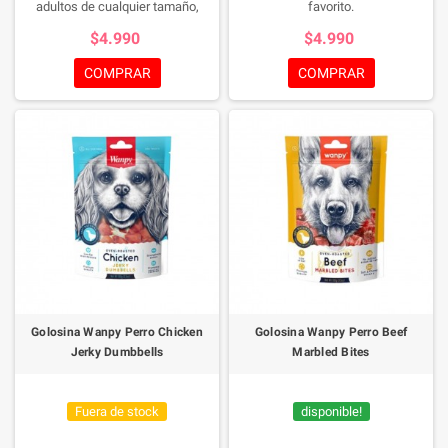
adultos de cualquier tamaño,
favorito.
contienen alta cantidad de
$4.990
$4.990
proteinas, baja en grasa,
contribuye a huesos mas fuertes .
COMPRAR
COMPRAR
Golosina Wanpy Perro Chicken
Golosina Wanpy Perro Beef
Jerky Dumbbells
Marbled Bites
Fuera de stock
disponible!