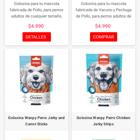
Golosina para tu mascota
Golosina para tu mascota
fabricada de Pollo, para perros
fabricada de Vacuno y Pechuga
adultos de cualquier tamaño,
de Pollo, para perros adultos de
contienen alta cantidad de
cualquier tamaño, contienen alta
$4.990
$4.990
proteinas, baja en grasa,
cantidad de proteinas, baja en
contribuye a huesos mas fuertes,
grasa, contribuye a huesos mas
DETALLES
COMPRAR
calidad premium.
contenido neto
fuertes, calidad premium.
100grs
contenido neto 100grs
Golosina Wanpy Perro Jerky and
Golosina Wanpy Perro Chicken
Carrot Sticks
Jerky Strips