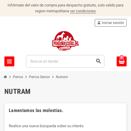
Infórmate del valor de compra para despacho gratuito, solo valido para
region metropolitana
ver condiciones
person
Iniciar sesión
0
view_headline
search
chevron_right
chevron_right
chevron_right
Perros
Perros Senior
Nutram
NUTRAM
Lamentamos las molestias.
Realice una nueva búsqueda sobre su interés