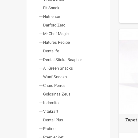
notableme
Fit Snack
los dient
Nutrience
Darford Zero
Mr Chef Magic
Natures Recipe
Dentalife
Dental Sticks Beaphar
All Green Snacks
Wuaf Snacks
Churu Perros
Golosinas Zeus
Indomito
Vitakraft
Zupet
Dental Plus
Profine
Premier Pet