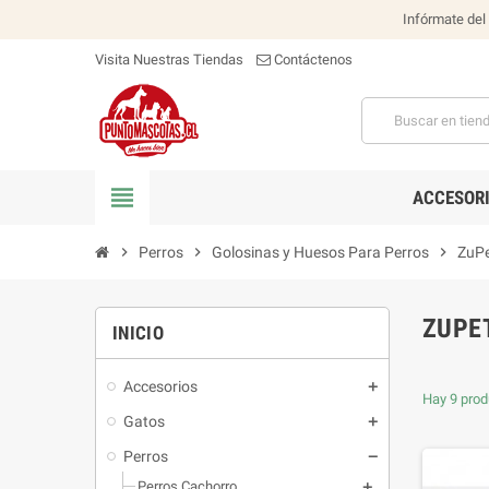
Infórmate del
Visita Nuestras Tiendas
Contáctenos
view_headline
ACCESOR
chevron_right
Perros
chevron_right
Golosinas y Huesos Para Perros
chevron_right
ZuP
ZUPE
INICIO
Accesorios
Hay 9 prod
Gatos
Perros
Perros Cachorro