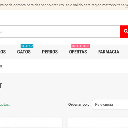
 valor de compra para despacho gratuito, solo valido para region metropolitana
v
sear
OFERTAS!
IMPERDIBLES!
IOS
GATOS
PERROS
OFERTAS
FARMACIA
et
T
uctos.
Ordenar por:
Relevancia