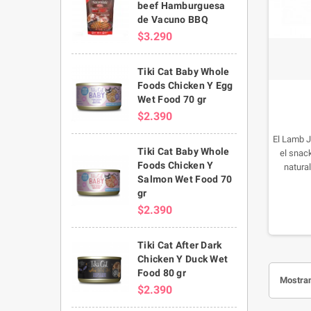
beef Hamburguesa
de Vacuno BBQ
$3.290
Tiki Cat Baby Whole
Foods Chicken Y Egg
Wet Food 70 gr
$2.390
El Lamb J
Tiki Cat Baby Whole
el snac
Foods Chicken Y
natural
Salmon Wet Food 70
contiene
gr
Gracias 
natural
$2.390
gracias a
Fortalec
Tiki Cat After Dark
vitami
Chicken Y Duck Wet
gra
Food 80 gr
Mostran
$2.390