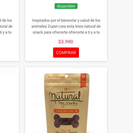
disponible!
d de los
Inspirados por el bienestar y salud de los
tural de
animales Zupet crea esta linea natural de
i y a tu
snack para ofrecerte ofrecerte a ti y a tu
ica y
mascota una opcion mas holistica y
$3.990
sustentable.
COMPRAR