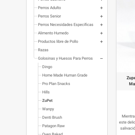
Perros Adulto
Perros Senior
Perros Necesidades Específicas
Alimento Humedo
Productos libre de Pollo
Razas
Golosinas y Huesos Para Perros
Dingo
Home Made Human Grade
Zupe
Ma
Pro Plan Snacks
Hills
ZuPet
Wanpy
Mientra
Denti Brush
este del
Patagon Raw
salivaci
nat
Oven Baked