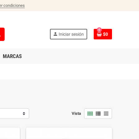
er condiciones
0
ch
person
Iniciar sesión
$0
MARCAS
view_comfy
view_list
view_headline
Vista