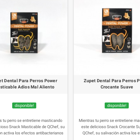
t Dental Para Perros Power
Zupet Dental Para Perros 
sticable Adios Mal Aliento
Crocante Suave
disponible!
disponible!
s tu perro se entretiene masticando
Mientras tu perro se entretiene m
icioso Snack Masticable de QChef, su
este delicioso Snack Crocante S
ón activa los efectos antibacterianos
QChef, su salivación activa los 
urales del producto reduciendo
antibacterianos naturales del p