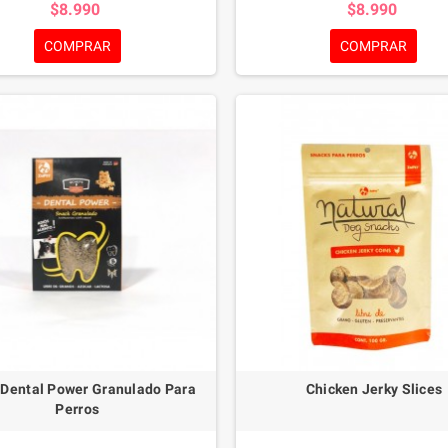
$8.990
$8.990
nte la placa bacteriana existente en
reduciendo notablemente la placa b
es de tu mascota, eliminando el sarro
existente en los dientes de tu m
COMPRAR
COMPRAR
y mejorando su salud dental.
eliminando el sarro y mejorando 
dental.
 Dental Power Granulado Para
Chicken Jerky Slices
Perros