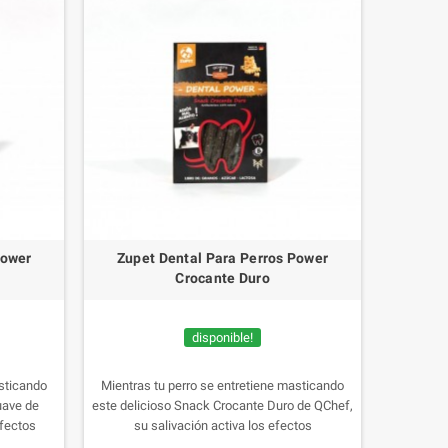
Power
Zupet Dental Para Perros Power
Crocante Duro
disponible!
asticando
Mientras tu perro se entretiene masticando
uave de
este delicioso Snack Crocante Duro de QChef,
efectos
su salivación activa los efectos
roducto
antibacterianos naturales del producto