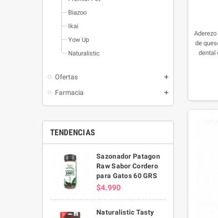
Biazoo
Ikai
Aderezo 
Yow Up
de ques
dental
Naturalistic
direct
masco
Ofertas
procesos
la pr
Farmacia
TENDENCIAS
Sazonador Patagon
Raw Sabor Cordero
para Gatos 60 GRS
$4.990
Naturalistic Tasty