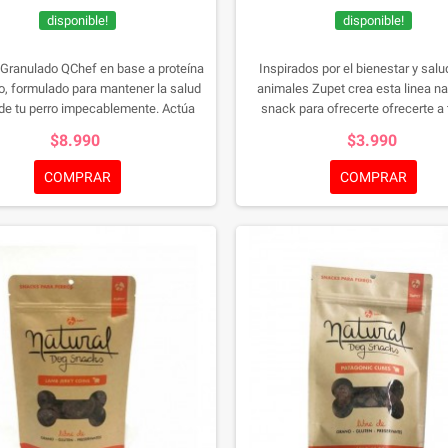
disponible!
disponible!
Granulado QChef en base a proteína
Inspirados por el bienestar y salu
o, formulado para mantener la salud
animales Zupet crea esta linea na
 de tu perro impecablemente. Actúa
snack para ofrecerte ofrecerte a t
amente en la placa bacteriana de tu
mascota una opcion mas holist
$8.990
$3.990
ta en forma natural gracias a los
sustentable.
 químicos producidos por la saliva y
COMPRAR
COMPRAR
oteína de queso de este producto.