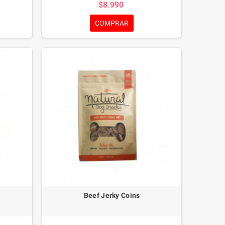
$8.990
acteriana
reduciendo notablemente la placa bacteriana
ascota,
existente en los dientes de tu mascota,
COMPRAR
su salud
eliminando el sarro y mejorando su salud
dental.
Beef Jerky Coins