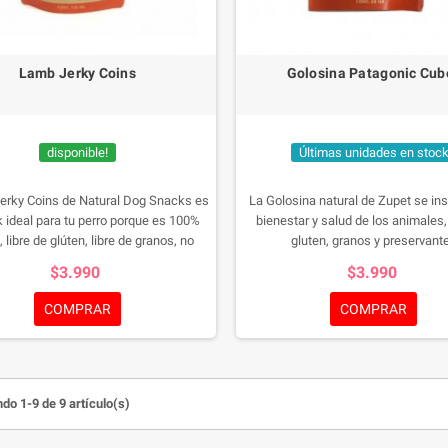
Lamb Jerky Coins
Golosina Patagonic Cub
disponible!
Últimas unidades en stoc
erky Coins de Natural Dog Snacks es
La Golosina natural de Zupet se ins
k ideal para tu perro porque es 100%
bienestar y salud de los animales, 
, libre de glúten, libre de granos, no
gluten, granos y preservant
 preservantes, y es súmamente rico!
$3.990
$3.990
a su elaboración con productos 100%
es:
Potencia su desarrollo muscular
COMPRAR
COMPRAR
 las proteínas de alto valor biológico.
e su tejido óseo gracias al aporte de
na D.
Se sentirá con mayor energía
cias a su alto aporte de hierro.
do 1-9 de 9 artículo(s)