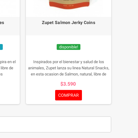
es
Zupet Salmon Jerky Coins
k
disponible!
pira en el
Inspirados por el bienestar y salud de los
libre de
animales, Zupet lanza su linea Natural Snacks,
es
en esta ocasion de Salmon, natural, libre de
gluten, granos y sin preservantes.
$3.590
COMPRAR