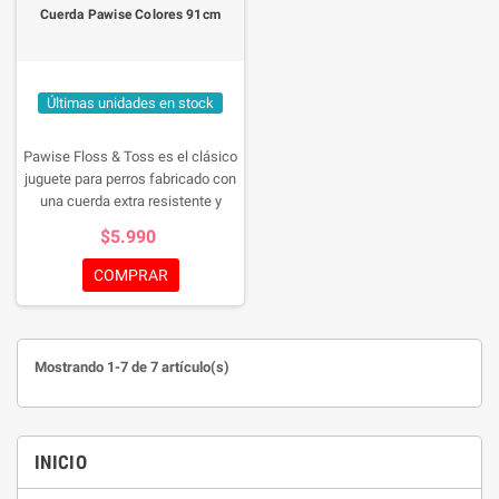
Cuerda Pawise Colores 91cm
Últimas unidades en stock
Pawise Floss & Toss es el clásico
juguete para perros fabricado con
una cuerda extra resistente y
multicolor. Este tipo de juguete se
$5.990
recomienda para perros desde
cachorros si están cambiando los
COMPRAR
dientes o de todas las edades que
gusten morder cosas. Nada más
entretenido que tirar y morder!
Mostrando 1-7 de 7 artículo(s)
INICIO