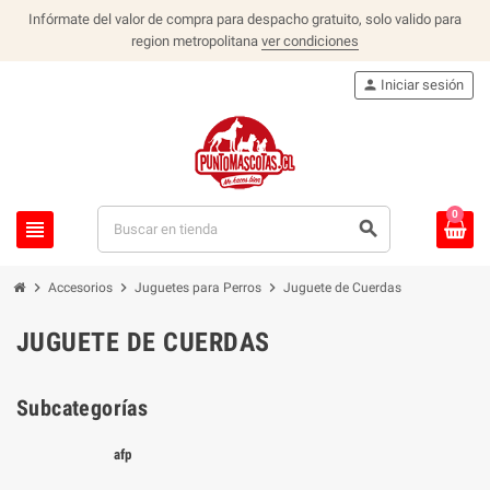
Infórmate del valor de compra para despacho gratuito, solo valido para
region metropolitana
ver condiciones
person
Iniciar sesión
0
view_headline
search
chevron_right
chevron_right
chevron_right
Accesorios
Juguetes para Perros
Juguete de Cuerdas
JUGUETE DE CUERDAS
Subcategorías
afp