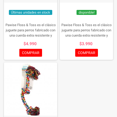
Últimas unidades en stock
disponible!
Pawise Floss & Toss es el clásico
Pawise Floss & Toss es el clásico
juguete para perros fabricado con
juguete para perros fabricado con
una cuerda extra resistente y
una cuerda extra resistente y
multicolor. Este tipo de juguete se
multicolor. Este tipo de juguete se
$4.990
$3.990
recomienda para perros desde
recomienda para perros desde
cachorros si están cambiando los
cachorros si están cambiando los
COMPRAR
COMPRAR
dientes o de todas las edades que
dientes o de todas las edades que
gusten morder cosas. Nada más
gusten morder cosas. Nada más
entretenido que tirar y morder!
entretenido que tirar y morder!