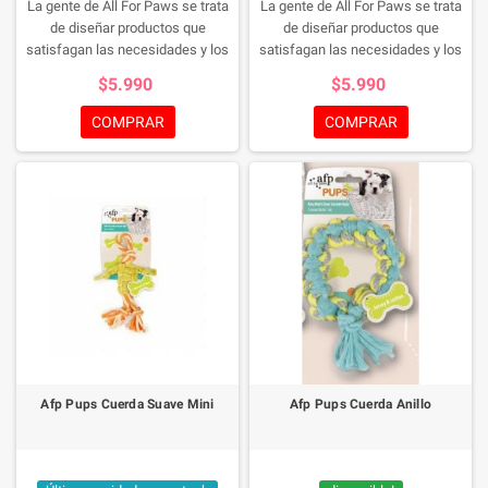
La gente de All For Paws se trata
La gente de All For Paws se trata
de diseñar productos que
de diseñar productos que
satisfagan las necesidades y los
satisfagan las necesidades y los
estilos de vida en constante
estilos de vida en constante
$5.990
$5.990
cambio tanto de las mascotas
cambio tanto de las mascotas
como de sus dueños. Para todos
como de sus dueños. Para todos
COMPRAR
COMPRAR
sus juguetes y accesorios para
sus juguetes y accesorios para
mascotas.
mascotas.
Afp Pups Cuerda Suave Mini
Afp Pups Cuerda Anillo