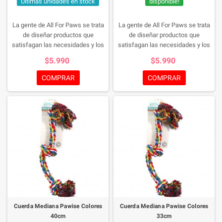
Últimas unidades en stock
disponible!
La gente de All For Paws se trata
La gente de All For Paws se trata
de diseñar productos que
de diseñar productos que
satisfagan las necesidades y los
satisfagan las necesidades y los
estilos de vida en constante
estilos de vida en constante
$5.990
$5.990
cambio tanto de las mascotas
cambio tanto de las mascotas
como de sus dueños. Para todos
como de sus dueños. Para todos
COMPRAR
COMPRAR
sus juguetes y accesorios para
sus juguetes y accesorios para
mascotas.
mascotas.
Cuerda Mediana Pawise Colores
Cuerda Mediana Pawise Colores
40cm
33cm