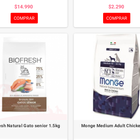
s, resultado de la investigación Made
una innovadora textura porosa, c
$14.990
$2.290
taly. Monge Natural Superpremium
científicamente, que hace que lo
lizado Rico en Pollo es un alimento
mastiquen, usando incluso esos d
COMPRAR
COMPRAR
completo para gatos adultos.
áreas difíciles de alcanzar
esh Natural Gato senior 1.5kg
Monge Medium Adult Chicke