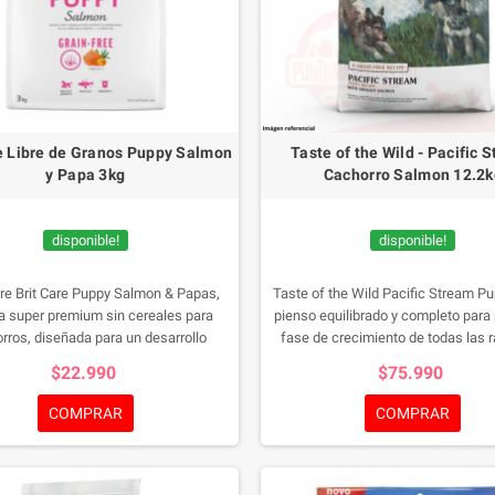
re Libre de Granos Puppy Salmon
Taste of the Wild - Pacific 
y Papa 3kg
Cachorro Salmon 12.2k
disponible!
disponible!
e Brit Care Puppy Salmon & Papas,
Taste of the Wild Pacific Stream P
a super premium sin cereales para
pienso equilibrado y completo para
rros, diseñada para un desarrollo
fase de crecimiento de todas las r
e y un sistema inmunológico fuerte.
receta se basa en las necesi
$22.990
$75.990
rro merece lo mejor ¡Cómpralo hoy y
alimenticias naturales de los perros
 comienzo saludable!
Envase de 3kg
alimentación adecuada. Por ello, e
COMPRAR
COMPRAR
no contiene cereales, ya que este 
suele provocar intolerancias alimen
menudo es difícil de digerir