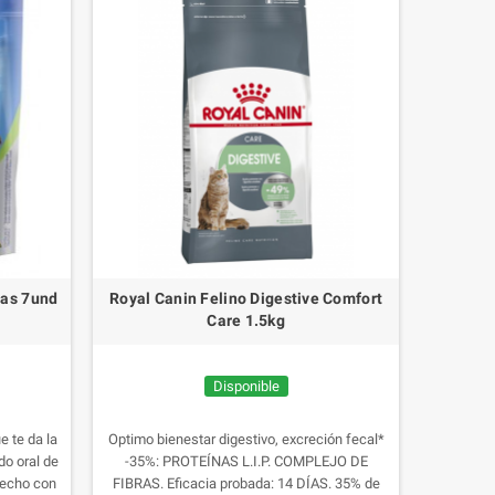
ñas 7und
Royal Canin Felino Digestive Comfort
Care 1.5kg
Disponible
e te da la
Optimo bienestar digestivo, excreción fecal*
do oral de
-35%:
PROTEÍNAS L.I.P.
COMPLEJO DE
hecho con
FIBRAS.
Eficacia probada: 14 DÍAS.
35% de