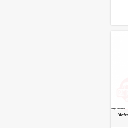
esenciale
in I
Esteri
Biofr