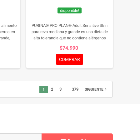
disponible!
 alimento
PURINA® PRO PLAN® Adult Sensitive Skin
perros en
para reza mediana y grande es una dieta de
rande,
alta tolerancia que no contiene alérgenos
comunes. Formulado con proteínas limitadas y
$74.990
grasos ácidos, calcio
seleccionadas como el salmón, para minimizar
ivos
el riesgo de irritación de la piel asociada con la
COMPRAR
sensibilidad alimentaria común.
…
1
2
3
379
navigate_next
SIGUIENTE