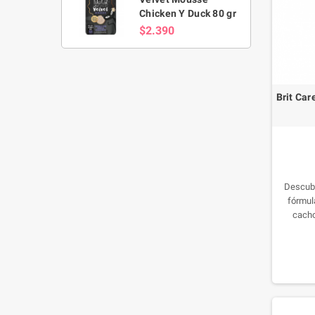
Chicken Y Duck 80 gr
$2.390
Brit Ca
Descubr
fórmul
cacho
saludabl
Tu cacho
dales un