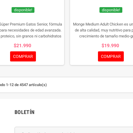
disponible!
disponible!
Súper Premium Gatos Senior, fórmula
Monge Medium Adult Chicken es un
 para necesidades de edad avanzada.
de alta calidad, muy nutritivo para 
r proteico, sin granos ni carbohidratos
crecimiento de tamaño medio-g
Promueve piel, pelaje, salud dental y
completo con pollo,
$21.990
$19.990
ón. Refuerza sistema inmunológico,
arroz, naturales prebióticos, Omega 
ciones, masa magra, salud urinaria y
y fósforo, sin artificiales adit
COMPRAR
COMPRAR
iva. Croquetas fáciles de romper y
deliciosas.
do 1-12 de 4547 artículo(s)
BOLETÍN