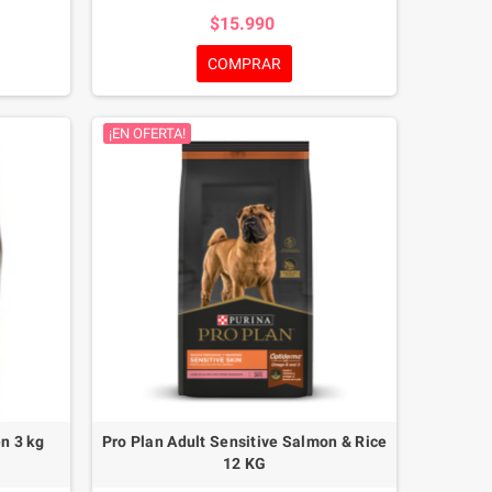
omprobada
reducción en la cantidad de heces tras 14 días
$15.990
s perros
de uso exclusivo de DIGESTIVE COMFORT
ientes en
38.*
COMPRAR
.
¡EN OFERTA!
n 3 kg
Pro Plan Adult Sensitive Salmon & Rice
12 KG