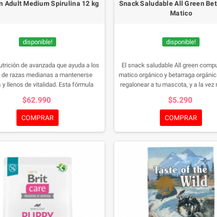
n Adult Medium Spirulina 12 kg
Snack Saludable All Green Bet
Matico
disponible!
disponible!
utrición de avanzada que ayuda a los
El snack saludable All green comp
s de razas medianas a mantenerse
matico orgánico y betarraga orgánic
 y llenos de vitalidad. Esta fórmula
regalonear a tu mascota, y a la ve
 través de sus sabrosas croquetas, un
su estómago saludable, contiene vi
$62.990
$5.290
do rico en proteínas (26%) y grasas
ayuda a la limpieza dental.
tilizando como ingrediente principal
COMPRAR
COMPRAR
sca de pollo, que ayuda a los perros a
 la masa corporal magra y músculos
fuertes.