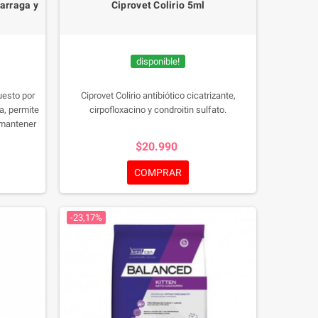
arraga y
Ciprovet Colirio 5ml
disponible!
uesto por
Ciprovet Colirio antibiótico cicatrizante,
a, permite
cirpofloxacino y condroitin sulfato.
z mantener
taminas y
$20.990
COMPRAR
-23,17%