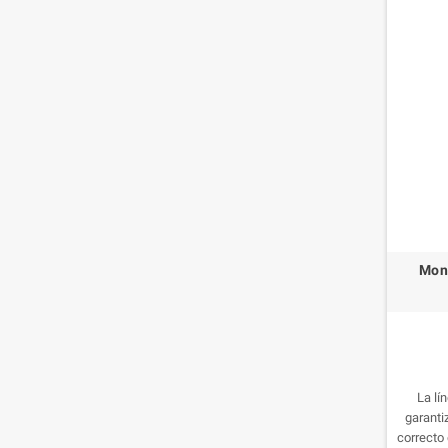
Mong
La l
garanti
correcto 