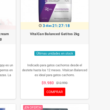
3
21:27:17
días
Stream
VitalCan Balanced Gatitos 2kg
g
Últimas unidades en stock
uppy es un
Indicado para gatos cachorros desde el
 perros en
destete hasta los 12 meses. Vitalcan Balanced
azas. La
es ideal para gatos cachorro.
dades
$9.980
$12.990
, para una
ste pienso
COMPRAR
componente
ticias y a
.
¡EN OFERTA!