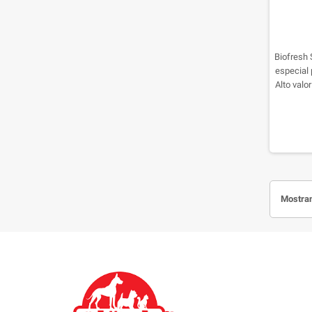
Biofresh 
especial
Alto valo
altos. 
digesti
articula
cognit
Mostran