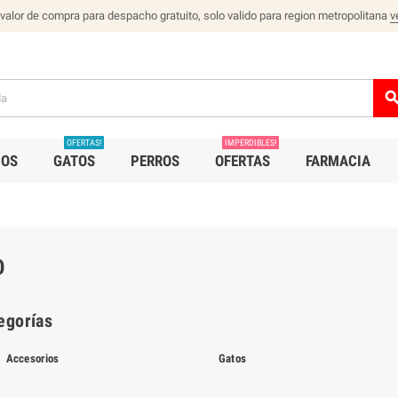
 valor de compra para despacho gratuito, solo valido para region metropolitana
v
sear
OFERTAS!
IMPERDIBLES!
IOS
GATOS
PERROS
OFERTAS
FARMACIA
O
egorías
Accesorios
Gatos