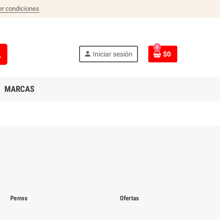
er condiciones
0
ch
person
Iniciar sesión
$0
MARCAS
Perros
Ofertas