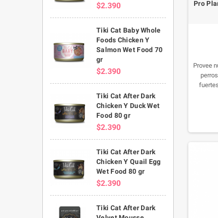
Pro Pla
$2.390
Tiki Cat Baby Whole
Foods Chicken Y
Salmon Wet Food 70
gr
Provee n
$2.390
perro
fuertes
ofrece, a
Tiki Cat After Dark
conteni
Chicken Y Duck Wet
(15%), u
Food 80 gr
carne fre
$2.390
mantener
Tiki Cat After Dark
Chicken Y Quail Egg
Wet Food 80 gr
$2.390
Tiki Cat After Dark
Velvet Mousse