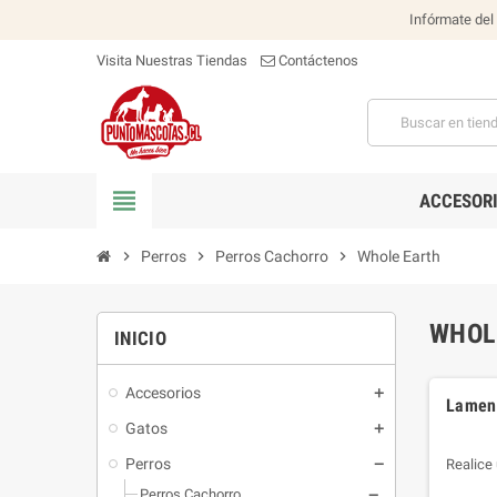
Infórmate del
Visita Nuestras Tiendas
Contáctenos
view_headline
ACCESOR
chevron_right
Perros
chevron_right
Perros Cachorro
chevron_right
Whole Earth
WHOL
INICIO
Accesorios
Lament
Gatos
Perros
Realice
Perros Cachorro