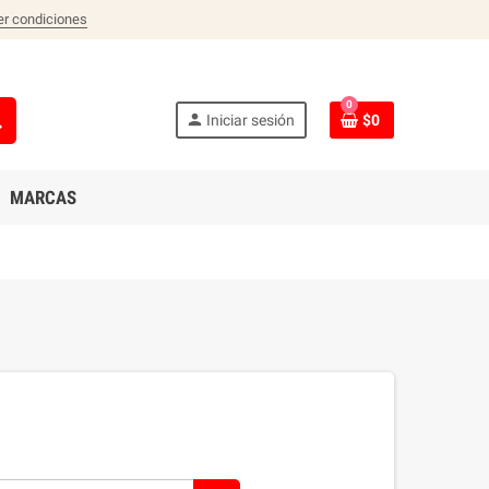
er condiciones
0
ch
person
Iniciar sesión
$0
MARCAS