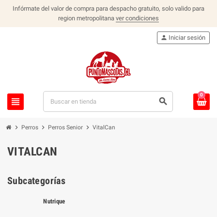
Infórmate del valor de compra para despacho gratuito, solo valido para
region metropolitana
ver condiciones
person
Iniciar sesión
0
view_headline
search
chevron_right
chevron_right
chevron_right
Perros
Perros Senior
VitalCan
VITALCAN
Subcategorías
Nutrique