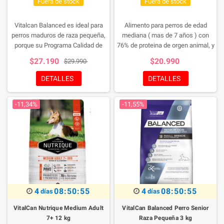
Fuera de stock
Fuera de stock
Vitalcan Balanced es ideal para
Alimento para perros de edad
perros maduros de raza pequeña,
mediana ( mas de 7 años ) con
porque su Programa Calidad de
76% de proteina de orgen animal, y
Vida les proporciona:
con el extraordinario Long Life
$27.190
$20.990
$29.990
Complex, que favorece los
musculos y articulaciones,
DETALLES
DETALLES
conteniendo ademas
antioxidantes naturales,
-11,34%
-11,55%
disminuido en sodio, y
favoreciendo la flora intestinal
4
08:50:54
4
08:50:54
días
días
VitalCan Nutrique Medium Adult
VitalCan Balanced Perro Senior
7+ 12 kg
Raza Pequeña 3 kg