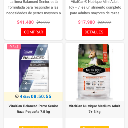
La línea Balanced Senior, está
VitalCan® Nutrique Mini Adult
formulada para responder a las
Toy + 7 es un alimento completo
necesidades de perros mayores a
para adultos mayores de razas
7 años. Esta etapa se caracteriza
mini y pequeñas, desde los 7
$41.480
$17.980
$46.990
$20.990
por un mayor sedentarismo, lo que
años de edad, con los nutrientes
demanda una dieta con reducción
indicados para potenciar su edad.
COMPRAR
DETALLES
energética y de concentración de
fósforo, para prevenir
-9,34%
enfermedades renales. Además
se adiciona taurina y L-Carnitina,
que favorecen el cuidado del
músculo cardíaco
4
08:50:54
días
VitalCan Balanced Perro Senior
VitalCan Nutrique Medium Adult
Raza Pequeña 7.5 kg
7+ 3 kg