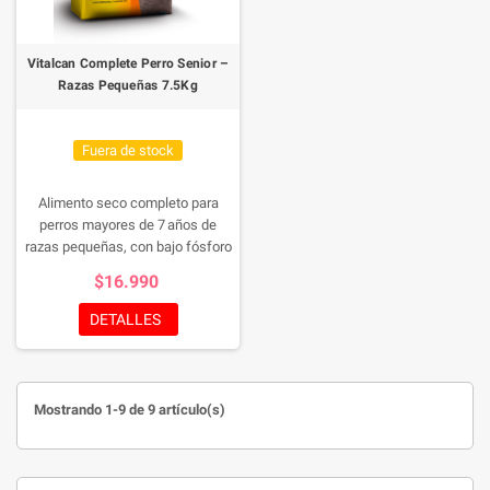
Vitalcan Complete Perro Senior –
Razas Pequeñas 7.5Kg
Fuera de stock
Alimento seco completo para
perros mayores de 7 años de
razas pequeñas, con bajo fósforo
y sodio, enriquecido con
$16.990
glucosamina, MSM y
hexametafosfato para apoyar
DETALLES
salud renal, articular y bucal.
Mostrando 1-9 de 9 artículo(s)