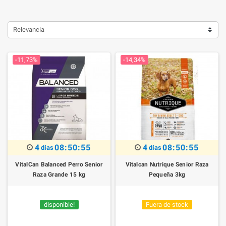
Relevancia
-11,73%
-14,34%
4
08:50:54
4
08:50:54
días
días
VitalCan Balanced Perro Senior
Vitalcan Nutrique Senior Raza
Raza Grande 15 kg
Pequeña 3kg
disponible!
Fuera de stock