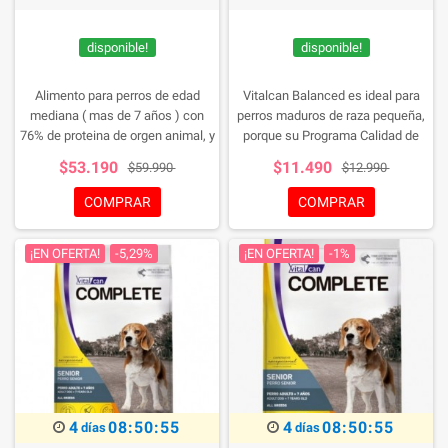
disponible!
disponible!
Alimento para perros de edad
Vitalcan Balanced es ideal para
mediana ( mas de 7 años ) con
perros maduros de raza pequeña,
76% de proteina de orgen animal, y
porque su Programa Calidad de
con el extraordinario Long Life
Vida les proporciona:
$53.190
$11.490
$59.990
$12.990
Complex, que favorece los
musculos y articulaciones,
COMPRAR
COMPRAR
conteniendo ademas
antioxidantes naturales,
¡EN OFERTA!
-5,29%
¡EN OFERTA!
-1%
disminuido en sodio, y
favoreciendo la flora intestinal
4
08:50:54
4
08:50:54
días
días