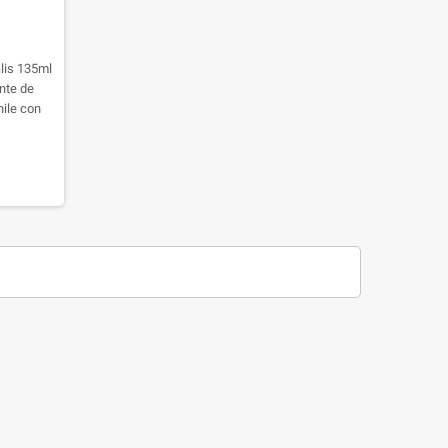
lis 135ml
nte de
hile con
loe vera,
pidamente
lergias,
de forma