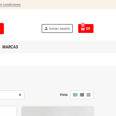
er condiciones
0
ch
person
Iniciar sesión
$0
MARCAS
view_comfy
view_list
view_headline
Vista