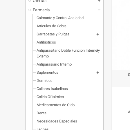
Ofertas
Farmacia
Calmante y Control Ansiedad
Articulos de Cobre
Garrapatas y Pulgas
Antibioticos
Antiparasitario Doble Funcion Interno y
Externo
Antiparasiario Interno
Suplementos
C
Dermicos
Collares Isabelinos
Colirio Oftalmico
Medicamentos de Oido
A
Dental
Necesidades Especiales
Leches