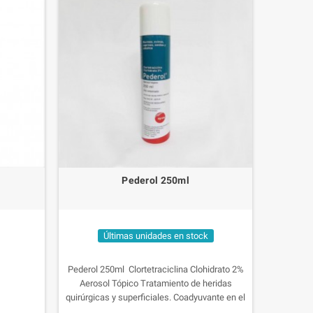
Pederol 250ml
Últimas unidades en stock
Pederol 250ml
Clortetraciclina Clohidrato 2%
Aerosol Tópico
Tratamiento de heridas
quirúrgicas y superficiales.
Coadyuvante en el
tratamiento de la pododermatitis y otras