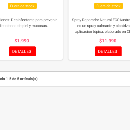
Fuera de stock
Fuera de stock
iones: Desinfectante para prevenir
Spray Reparador Natural ECOAustra
nfecciones de piel y mucosas.
es un spray calmante y cicatriza
aplicación tópica, elaborado en C
extractos certificados de matico, a
$1.990
$11.990
boldo y miel. Ideal para aliviar rá
picazón, irritaciones, rasguños y a
DETALLES
DETALLES
aportando protección y frescura 
natural
do 1-5 de 5 artículo(s)