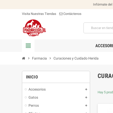
Infórmate del
Visita Nuestras Tiendas
Contáctenos
view_headline
ACCESOR
chevron_right
Farmacia
chevron_right
Curaciones y Cuidado Herida
CURA
INICIO
Accesorios
Hay 5 prod
Gatos
Perros