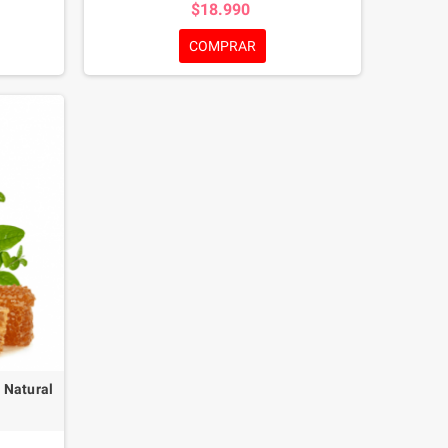
$18.990
infecciones podales causadas por gérmenes
sensibles a Clortetraciclina.
COMPRAR
 Natural