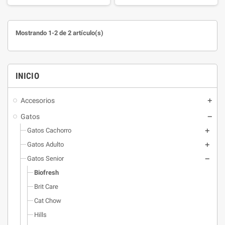
inmunológico, articulaciones,
inmunológico, articulaciones,
masa magra, salud urinaria y
masa magra, salud urinaria y
cognitiva. Croquetas fáciles de
cognitiva. Croquetas fáciles de
Mostrando 1-2 de 2 artículo(s)
romper y deliciosas.
romper y deliciosas.
INICIO
Accesorios
Gatos
Gatos Cachorro
Gatos Adulto
Gatos Senior
Biofresh
Brit Care
Cat Chow
Hills