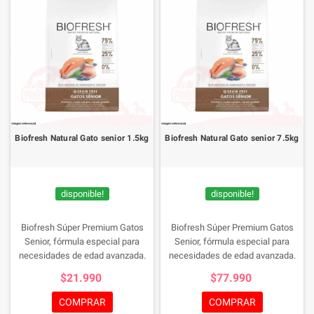
Biofresh Natural Gato senior 1.5kg
Biofresh Natural Gato senior 7.5kg
disponible!
disponible!
Biofresh Súper Premium Gatos
Biofresh Súper Premium Gatos
Senior, fórmula especial para
Senior, fórmula especial para
necesidades de edad avanzada.
necesidades de edad avanzada.
Alto valor proteico, sin granos ni
Alto valor proteico, sin granos ni
$21.990
$77.990
carbohidratos altos. Promueve
carbohidratos altos. Promueve
piel, pelaje, salud dental y
piel, pelaje, salud dental y
COMPRAR
COMPRAR
digestión. Refuerza sistema
digestión. Refuerza sistema