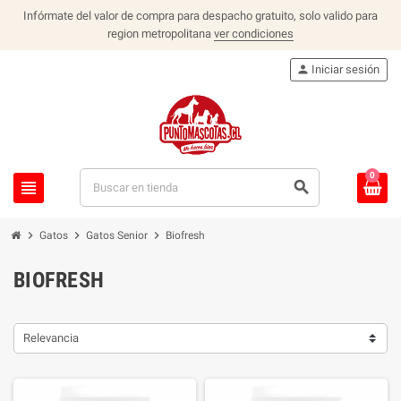
Infórmate del valor de compra para despacho gratuito, solo valido para
region metropolitana
ver condiciones
person
Iniciar sesión
0
view_headline
search
chevron_right
chevron_right
chevron_right
Gatos
Gatos Senior
Biofresh
BIOFRESH
Relevancia