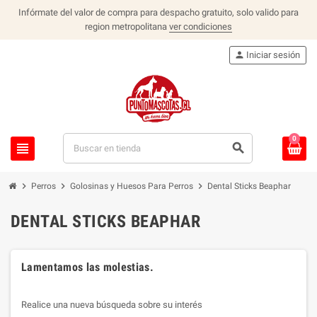
Infórmate del valor de compra para despacho gratuito, solo valido para
region metropolitana
ver condiciones
person
Iniciar sesión
0
view_headline
search
chevron_right
chevron_right
chevron_right
Perros
Golosinas y Huesos Para Perros
Dental Sticks Beaphar
DENTAL STICKS BEAPHAR
Lamentamos las molestias.
Realice una nueva búsqueda sobre su interés