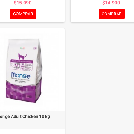
$15.990
$14.990
acáridos), la última generación de
oligosacáridos), la última genera
óticos, que mantienen el bienestar
prebióticos, que mantienen el bi
COMPRAR
COMPRAR
intestinal.
intestinal.
onge Adult Chicken 10 kg