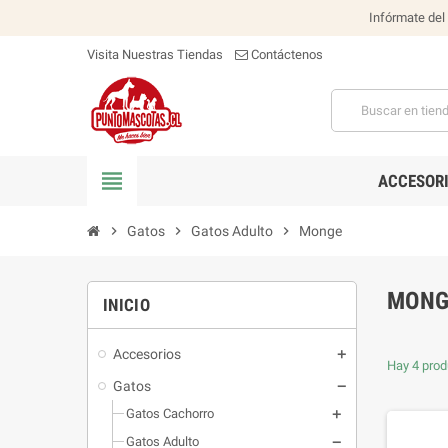
Infórmate del
Visita Nuestras Tiendas
Contáctenos
view_headline
ACCESOR
chevron_right
Gatos
chevron_right
Gatos Adulto
chevron_right
Monge
MONG
INICIO
Accesorios
Hay 4 prod
Gatos
Gatos Cachorro
Gatos Adulto