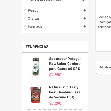
Golosinas Para Gatos
Perros
Monge Na
Ofertas
para gat
Farmacia
fabricado
po
oligos
prebi
TENDENCIAS
Sazonador Patagon
Raw Sabor Cordero
Mostran
para Gatos 60 GRS
$4.990
Naturalistic Tasty
beef Hamburguesa
de Vacuno BBQ
$3.290