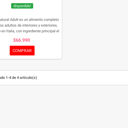
disponible!
tural Adult es un alimento completo
os adultos de interiores y exteriores,
 en Italia, con ingrediente principal el
llo, enriquecido con XOS (xilo-
$66.990
acáridos), la última generación de
óticos, que mantienen el bienestar
COMPRAR
intestinal.
do 1-4 de 4 artículo(s)