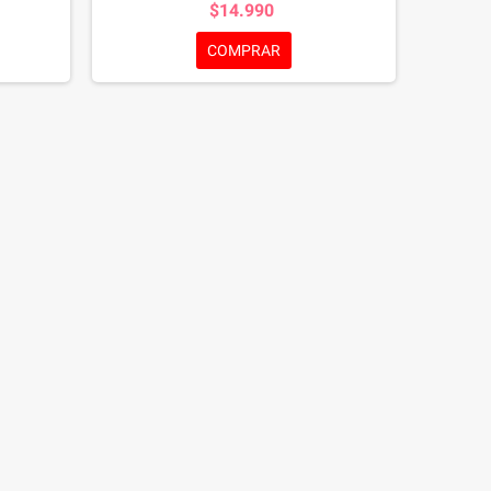
$14.990
ción de
antioxidantes del escaramujo y control de
enestar
olores con yuca schidigera.
Obtén este
COMPRAR
alimento en Punto Mascotas, donde la salud y
la felicidad de tu mascota son primordiales.