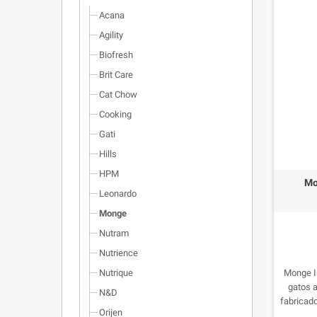
Acana
Agility
Biofresh
Brit Care
Cat Chow
Cooking
Gati
Hills
HPM
Mo
Leonardo
Monge
Nutram
Nutrience
Monge I
Nutrique
gatos a
N&D
fabricado
Orijen
pollo 