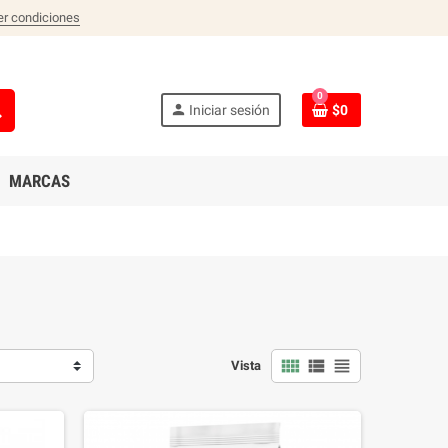
er condiciones
0
ch
person
Iniciar sesión
$0
MARCAS
view_comfy
view_list
view_headline
Vista