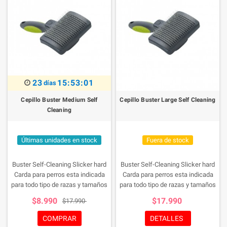
23
15:53:01
días
Cepillo Buster Medium Self
Cepillo Buster Large Self Cleaning
Cleaning
Últimas unidades en stock
Fuera de stock
Buster Self-Cleaning Slicker hard
Buster Self-Cleaning Slicker hard
Carda para perros esta indicada
Carda para perros esta indicada
para todo tipo de razas y tamaños
para todo tipo de razas y tamaños
de perro, con el mango de plástico
de perro, con el mango de plástico
$8.990
$17.990
$17.990
ideal para cepillar a tu mascota, y
ideal para cepillar a tu mascota, y
con un habil sistema para eliminar
con un habil sistema para eliminar
COMPRAR
DETALLES
los pelos atrapados haciendo mas
los pelos atrapados haciendo mas