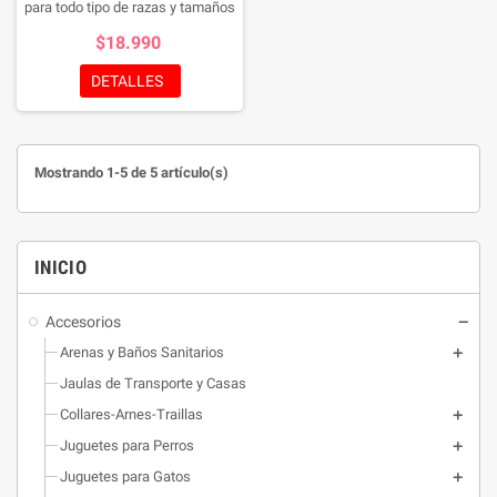
para todo tipo de razas y tamaños
de perro, con el mango de plástico
$18.990
ideal para cepillar a tu mascota, y
con un habil sistema para eliminar
DETALLES
los pelos atrapados haciendo mas
facil la limpieza.
Mostrando 1-5 de 5 artículo(s)
INICIO
Accesorios
Arenas y Baños Sanitarios
Jaulas de Transporte y Casas
Collares-Arnes-Traillas
Juguetes para Perros
Juguetes para Gatos