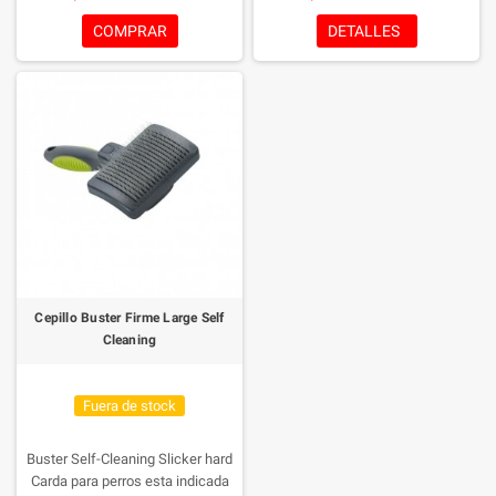
ideal para cepillar a tu mascota, y
ideal para cepillar a tu mascota, y
con un habil sistema para eliminar
con un habil sistema para eliminar
COMPRAR
DETALLES
los pelos atrapados haciendo mas
los pelos atrapados haciendo mas
facil la limpieza.
facil la limpieza.
Cepillo Buster Firme Large Self
Cleaning
Fuera de stock
Buster Self-Cleaning Slicker hard
Carda para perros esta indicada