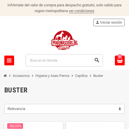
Infórmate del valor de compra para despacho gratuito, solo valido para
region metropolitana
ver condiciones
person
Iniciar sesión
0
view_headline
search
chevron_right
chevron_right
chevron_right
chevron_right
Accesorios
Higiene y Aseo Perros
Cepillos
Buster
BUSTER
Relevancia
-50,03%