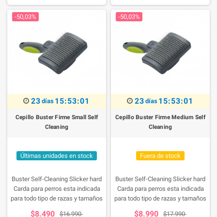
facil la limpieza.
facil la limpieza.
-50,03%
-50,03%
23
15:53:01
23
15:53:01
días
días
Cepillo Buster Firme Small Self
Cepillo Buster Firme Medium Self
Cleaning
Cleaning
Últimas unidades en stock
Fuera de stock
Buster Self-Cleaning Slicker hard
Buster Self-Cleaning Slicker hard
Carda para perros esta indicada
Carda para perros esta indicada
para todo tipo de razas y tamaños
para todo tipo de razas y tamaños
de perro, con el mango de plástico
de perro, con el mango de plástico
$8.490
$8.990
$16.990
$17.990