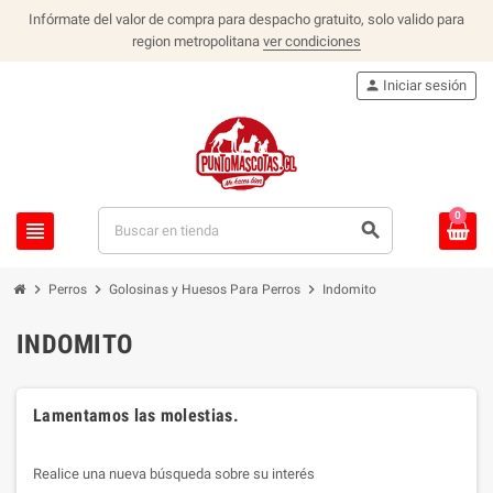
Infórmate del valor de compra para despacho gratuito, solo valido para
region metropolitana
ver condiciones
person
Iniciar sesión
0
view_headline
search
chevron_right
chevron_right
chevron_right
Perros
Golosinas y Huesos Para Perros
Indomito
INDOMITO
Lamentamos las molestias.
Realice una nueva búsqueda sobre su interés