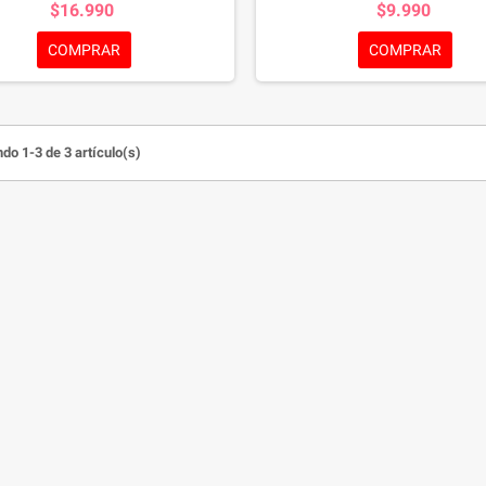
$16.990
$9.990
ento para los gatos o dueños mas
complemento para los gatos o du
uillosos a la hora de la limpieza.
quisquillosos a la hora de la lim
COMPRAR
COMPRAR
do 1-3 de 3 artículo(s)