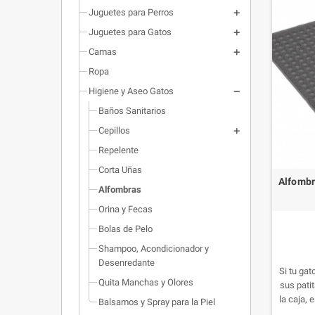
Juguetes para Perros
Juguetes para Gatos
Camas
Ropa
Higiene y Aseo Gatos
Baños Sanitarios
Cepillos
Repelente
Corta Uñas
Alfombr
Alfombras
Orina y Fecas
Bolas de Pelo
Shampoo, Acondicionador y
Desenredante
Si tu gat
Quita Manchas y Olores
sus pati
la caja, 
Balsamos y Spray para la Piel
cajas sa