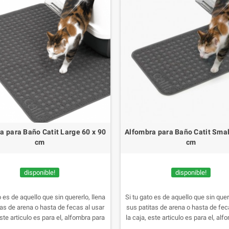
a para Baño Catit Large 60 x 90
Alfombra para Baño Catit Smal
cm
cm
disponible!
disponible!
o es de aquello que sin quererlo, llena
Si tu gato es de aquello que sin quer
tas de arena o hasta de fecas al usar
sus patitas de arena o hasta de fec
este articulo es para el, alfombra para
la caja, este articulo es para el, al
nitarias para gatos, es un excelente
cajas sanitarias para gatos, es un 