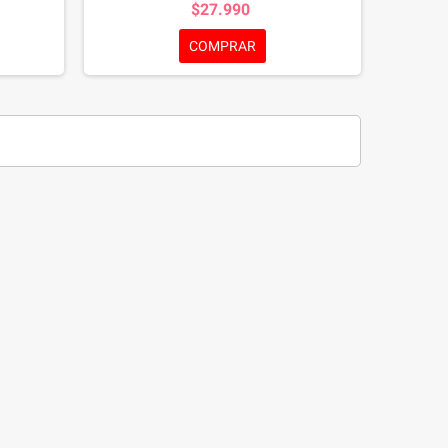
$27.990
eños mas
ocultándola en la capa inferior, para luego
pieza.
vaciar fácilmente gracias a su material flexible
COMPRAR
y liviano. Coloca la Alfombra para Baño de
Pawise afuera de la caja de arena de tu gato y
ayudará a evitar que quede con las patas
sucia, ensuciando toda la casa.