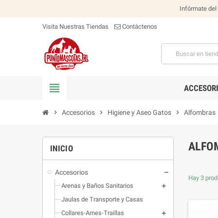
Infórmate del
Visita Nuestras Tiendas
Contáctenos
view_headline
ACCESOR
chevron_right
Accesorios
chevron_right
Higiene y Aseo Gatos
chevron_right
Alfombras
ALFO
INICIO
Accesorios
Hay 3 prod
Arenas y Baños Sanitarios
Jaulas de Transporte y Casas
Collares-Arnes-Traillas