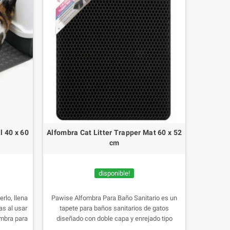
l 40 x 60
Alfombra Cat Litter Trapper Mat 60 x 52
cm
disponible!
erlo, llena
Pawise Alfombra Para Baño Sanitario es un
as al usar
tapete para baños sanitarios de gatos
fombra para
diseñado con doble capa y enrejado tipo
excelente
colmena que atrapa la basura gruesa y fina,