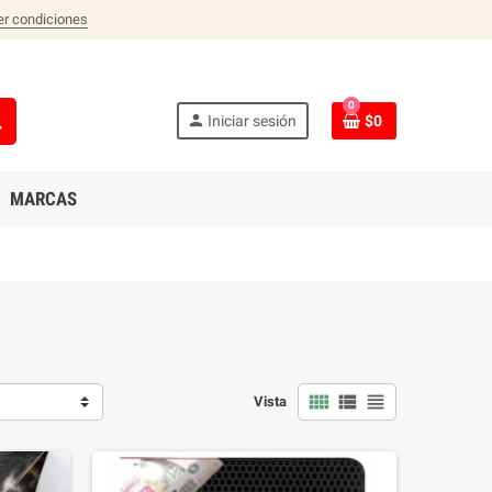
er condiciones
0
ch
person
Iniciar sesión
$0
MARCAS
view_comfy
view_list
view_headline
Vista