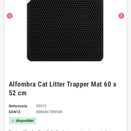
chevron_left
chevron_right
Alfombra Cat Litter Trapper Mat 60 x
52 cm
Referencia
39513
EAN13
8886467589546
disponible!
check