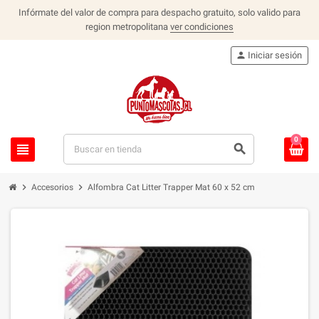
Infórmate del valor de compra para despacho gratuito, solo valido para
region metropolitana
ver condiciones
person
Iniciar sesión
0
view_headline
search
chevron_right
chevron_right
Accesorios
Alfombra Cat Litter Trapper Mat 60 x 52 cm