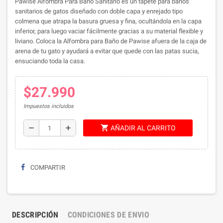
Pawise Alfombra Para Baño Sanitario es un tapete para baños
sanitarios de gatos diseñado con doble capa y enrejado tipo
colmena que atrapa la basura gruesa y fina, ocultándola en la capa
inferior, para luego vaciar fácilmente gracias a su material flexible y
liviano. Coloca la Alfombra para Baño de Pawise afuera de la caja de
arena de tu gato y ayudará a evitar que quede con las patas sucia,
ensuciando toda la casa.
$27.990
Impuestos incluidos
shopping_cart
remove
add
AÑADIR AL CARRITO
COMPARTIR
DESCRIPCIÓN
CONDICIONES DE ENVIO