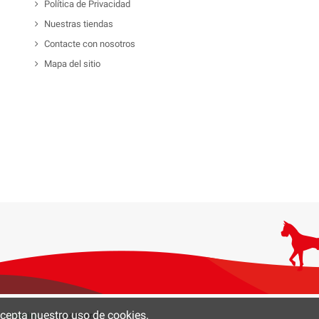
Política de Privacidad
Nuestras tiendas
Contacte con nosotros
Mapa del sitio
 acepta nuestro uso de cookies.
0 -
Hosting
by tecnoinver.cl