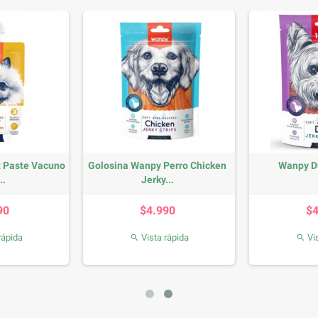
 Paste Vacuno
Golosina Wanpy Perro Chicken
Wanpy D
..
Jerky...
recio
Precio
90
$4.990
$
rápida
Vista rápida
Vis

