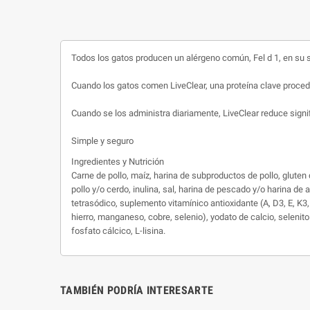
Todos los gatos producen un alérgeno común, Fel d 1, en su s
Cuando los gatos comen LiveClear, una proteína clave proceden
Cuando se los administra diariamente, LiveClear reduce signif
Simple y seguro
Ingredientes y Nutrición
Carne de pollo, maíz, harina de subproductos de pollo, gluten
pollo y/o cerdo, inulina, sal, harina de pescado y/o harina de 
tetrasódico, suplemento vitamínico antioxidante (A, D3, E, K3,
hierro, manganeso, cobre, selenio), yodato de calcio, selenit
fosfato cálcico, L-lisina.
TAMBIÉN PODRÍA INTERESARTE