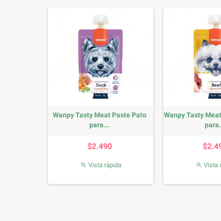
aste Pollo
Wanpy Tasty Meat Paste Pato
Wanpy Tasty Meat
para...
para.
io
Precio
P
$2.490
$2.4
da
Vista rápida
Vista 

