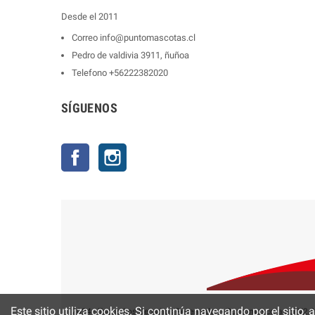
Desde el 2011
Correo
info@puntomascotas.cl
Pedro de valdivia 3911, ñuñoa
Telefono
+56222382020
SÍGUENOS
Facebook
Instagram
Este sitio utiliza cookies. Si continúa navegando por el sitio,
2024 - Todos Los Derechos Reservados - Puntomascotas.cl V2.