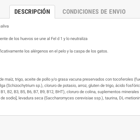
DESCRIPCIÓN
CONDICIONES DE ENVIO
aliva
te de los huevos se une al Fel d 1 y lo neutraliza
icativamente los alérgenos en el pelo y la caspa de los gatos.
 de maíz, trigo, aceite de pollo y/o grasa vacuna preservados con tocoferoles (f
alga (Schizochytrium sp.), cloruro de potasio, arroz, gluten de trigo, ácido fosfór
 B1, B2, B3, B5, B6, B7, B9, B12, BHT), cloruro de colina, suplementos minerales [
o de sodio], levadura seca (Saccharomyces cerevisiae ssp.), taurina, DL-metioni