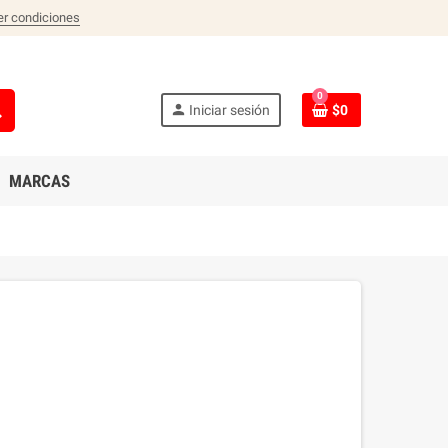
er condiciones
0
ch
person
Iniciar sesión
$0
MARCAS