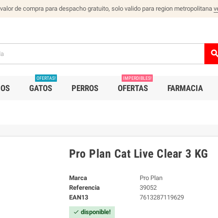
 valor de compra para despacho gratuito, solo valido para region metropolitana
v
sear
OFERTAS!
IMPERDIBLES!
IOS
GATOS
PERROS
OFERTAS
FARMACIA
Pro Plan Cat Live Clear 3 KG
Marca
Pro Plan
Referencia
39052
EAN13
7613287119629
disponible!
check