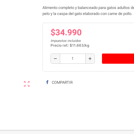
Alimento completo y balanceado para gatos adultos de 
pelo y la caspa del gato elaborado con carne de pollo.
$34.990
Impuestos incluidos
Precio ref.: $11.663/kg
remove
add
zoom_out_map
COMPARTIR