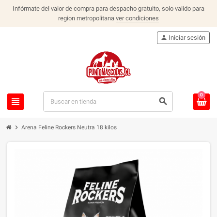
Infórmate del valor de compra para despacho gratuito, solo valido para
region metropolitana
ver condiciones
person
Iniciar sesión
0
view_headline
search
chevron_right
Arena Feline Rockers Neutra 18 kilos