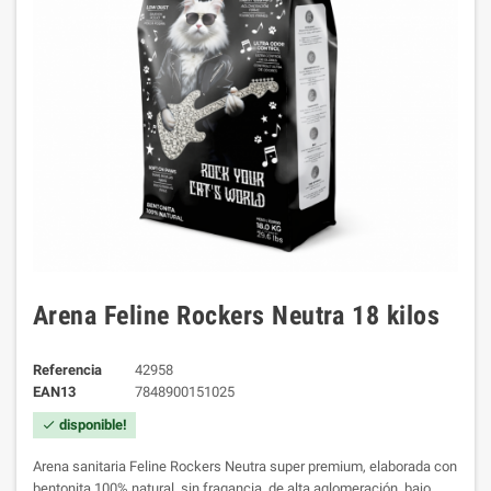
Arena Feline Rockers Neutra 18 kilos
Referencia
42958
EAN13
7848900151025
disponible!
check
Arena sanitaria Feline Rockers Neutra super premium, elaborada con
bentonita 100% natural, sin fragancia, de alta aglomeración, bajo