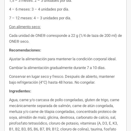
1,5 – 3 meses: 2 – 3 unidades por día.
4 – 6 meses: 3 – 4 unidades por día.
7 – 12 meses: 4 – 3 unidades por día.
Con alimento seco:
Cada unidad de ONE® corresponde a 22 g (1/4 de taza de 200 ml) de
ONE® seco.
Recomendaciones:
Ajustar la alimentación para mantener la condición corporal ideal.
Cambiar la alimentación gradualmente durante 7 a 10 días.
Conservar en lugar seco y fresco. Después de abierto, mantener
bajo refrigeración (4°C) hasta 48 horas. No congelar.
Ingredientes:
Agua, carne y/o carcasa de pollo congeladas, gluten de trigo, carne
mecánicamente separada de salmón, carne de atún congelada,
merluza y/o carne de tilapia congeladas, concentrado proteico de
soya, almidón de maíz, glicina, dextrosa, carbonato de calcio, sal,
pirofosfato tetrasódico, cloruro de potasio, vitaminas (A, D3, E, K3,
B1, B2, B3, B5, B6, B7, B9, B12, cloruro de colina), taurina, fosfato