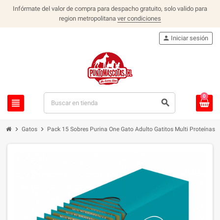
Infórmate del valor de compra para despacho gratuito, solo valido para
region metropolitana
ver condiciones
person
Iniciar sesión
0
view_headline
search
chevron_right
chevron_right
Gatos
Pack 15 Sobres Purina One Gato Adulto Gatitos Multi Proteínas 