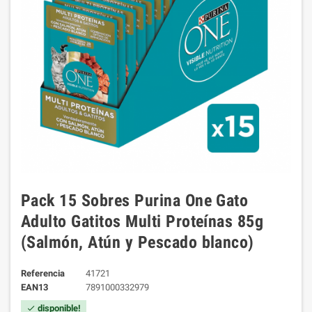
Pack 15 Sobres Purina One Gato
Adulto Gatitos Multi Proteínas 85g
(Salmón, Atún y Pescado blanco)
Referencia
41721
EAN13
7891000332979
disponible!
check