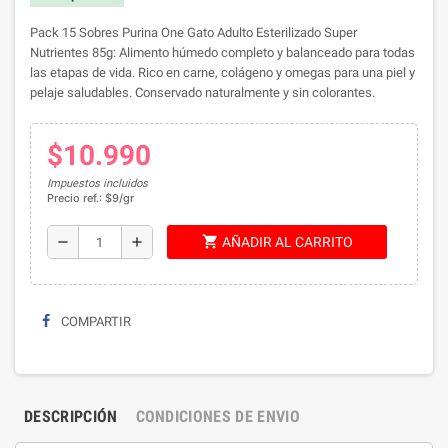
Pack 15 Sobres Purina One Gato Adulto Esterilizado Super
Nutrientes 85g: Alimento húmedo completo y balanceado para todas
las etapas de vida. Rico en carne, colágeno y omegas para una piel y
pelaje saludables. Conservado naturalmente y sin colorantes.
$10.990
Impuestos incluidos
Precio ref.: $9/gr
shopping_cart
remove
add
AÑADIR AL CARRITO
COMPARTIR
DESCRIPCIÓN
CONDICIONES DE ENVIO