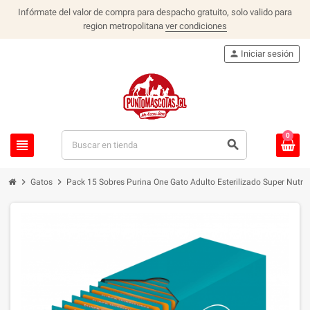
Infórmate del valor de compra para despacho gratuito, solo valido para
region metropolitana
ver condiciones
person
Iniciar sesión
0
view_headline
search
chevron_right
chevron_right
Gatos
Pack 15 Sobres Purina One Gato Adulto Esterilizado Super Nutrie