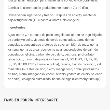
Ajustar la alimentación para mantener la condición corporal ideal.
Cambiar la alimentación gradualmente durante 7 a 10 días.
Conservar en lugar seco y fresco. Después de abierto, mantener
bajo refrigeración (4°C) hasta 48 horas. No congelar.
Ingredientes:
Agua, carne y/o carcasa de pollo congeladas, gluten de trigo, hígado
de cerdo y/o pollo, vísceras de cerdo congeladas, carne de res
congelada, concentrado proteico de soya, almidón de maíz, goma
xantana, goma de algarrobo, goma guar, subproductos de salmón
congelados, glicina, carbonato de calcio, dextrosa, pirofosfato
tetrasódico, cloruro de potasio, vitaminas (A, D3, E, K3, B1, B2, B3,
B5, B6, B7, B9, B12, cloruro de colina), taurina, fosfato bicálcico, sal,
minerales (sulfatos de zinc, hierro, manganeso, cobre; proteinatos
de zinc, hierro, manganeso, cobre, selenio; yodato de calcio, selenito
de sodio), colágeno hidrolizado, harina de alga (Schizochytrium sp.).
TAMBIÉN PODRÍA INTERESARTE