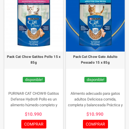
Pack Cat Chow Gatitos Pollo 15 x
Pack Cat Chow Gato Adulto
85g
Pescado 15 x 85g
disponible!
disponible!
PURINA® CAT CHOW® Gatitos
Alimento adecuado para gatos
Defense Hydro® Pollo es un
adultos
Deliciosa comida,
alimento húmedo completo y
completa y balanceada
Práctica y
balanceado para gatos en
viene lista para servir
$10.990
$10.990
crecimiento de 1 a 12 meses de
edad de todas las razas. Ayuda a
COMPRAR
COMPRAR
proteger la salud. Contribuye a un