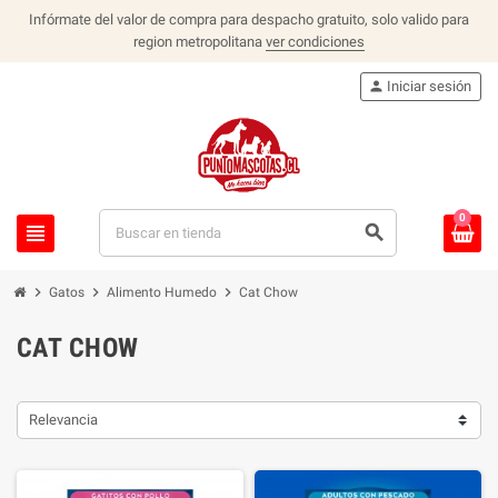
Infórmate del valor de compra para despacho gratuito, solo valido para
region metropolitana
ver condiciones
person
Iniciar sesión
0
view_headline
search
chevron_right
chevron_right
chevron_right
Gatos
Alimento Humedo
Cat Chow
CAT CHOW
Relevancia