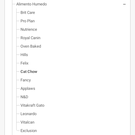
Alimento Humedo
mantener la visión saludable, la
respuesta inmune del organismo y
Brit Care
combatir los radicales libres.
Pro Plan
Minerales contribuyen con el
Nutrience
mantenimiento de huesos fuertes
y las funciones vitales.
Royal Canin
Macrominerales balanceados
Oven Baked
ayudan al mantenimiento del ph
adecuado en la orina,
Hills
contribuyendo con la salud del
Felix
tracto urinario inferior
Cat Chow
Fancy
Applaws
N&D
Vitakraft Gato
Leonardo
Vitalcan
Exclusion