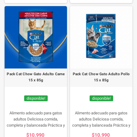
tracto urinario saludable. Delicioso
sabor a pollo. Con un 80% de
humedad que contribuye a mejorar
la hidratación de su gato.
Pack Cat Chow Gato Adulto Carne
Pack Cat Chow Gato Adulto Pollo
15 x 85g
15 x 85g
disponible!
disponible!
Alimento adecuado para gatos
Alimento adecuado para gatos
adultos
Deliciosa comida,
adultos
Deliciosa comida,
completa y balanceada
Práctica y
completa y balanceada
Práctica y
viene lista para servir
viene lista para servir
$10.990
$10.990