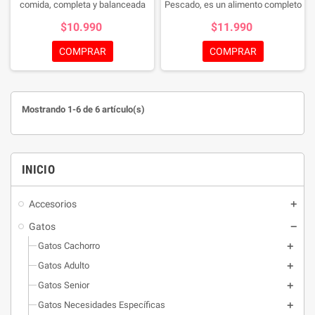
comida, completa y balanceada
Pescado, es un alimento completo
Práctica y viene lista para servir
y balanceado de Pescado en
$10.990
$11.990
formato sobre Con Defense
Hydro®: Equilibrio de nutrientes y
COMPRAR
COMPRAR
agua. Ayuda a proteger la salud y
contribuye a un tracto urinario
saludable.
Defense plus, una
combinación exclusiva de
Mostrando 1-6 de 6 artículo(s)
prebiótico natural, antioxidantes,
vitaminas, y minerales que ayudan
a fortalecer las defensas
naturales de tu gato. Esto ayudará
INICIO
a promover un sistema inmune
fuerte para proteger su estilo de
vida único. 36% proteína
Accesorios
formulada con niveles de proteína
Gatos
(36%) y grasa (9%) adaptados
para ayudar en el control de peso y
Gatos Cachorro
músculos fuertes, ideal para
Gatos Adulto
gatos esterilizados. Zinc y omega
Gatos Senior
6 y 3 piel y pelo saludables.
Vitaminas ayudan a soportar las
Gatos Necesidades Específicas
funciones metabólicas como