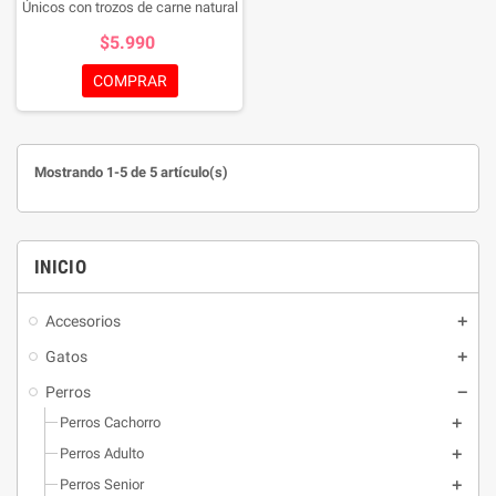
Únicos con trozos de carne natural
de pollo en el centro. Ayudan a
$5.990
mantener la salud dental de su
perro, fortaleciendola y
COMPRAR
previniendo la formacion de sarro.
Mostrando 1-5 de 5 artículo(s)
INICIO
Accesorios
Gatos
Perros
Perros Cachorro
Perros Adulto
Perros Senior