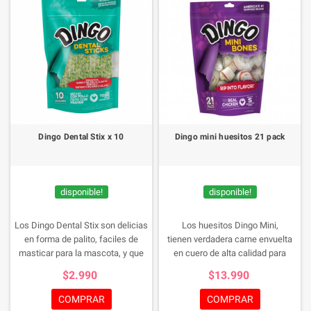
Dingo Dental Stix x 10
Dingo mini huesitos 21 pack
disponible!
disponible!
Los Dingo Dental Stix son delicias
Los huesitos Dingo Mini,
en forma de palito, faciles de
tienen verdadera carne envuelta
masticar para la mascota, y que
en cuero de alta calidad para
contribuye a mantener dientes
delicias de perros, en esta
$2.990
$13.990
limpios y boca sana, ademas de
práctica bolsa de 21 unidades se
mejorar considerablemente el
concentra uno de los mejores
COMPRAR
COMPRAR
aliento con su sabor a menta.
premios para tu mascota.