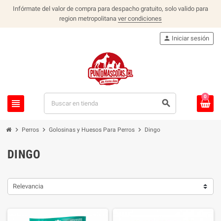
Infórmate del valor de compra para despacho gratuito, solo valido para
region metropolitana
ver condiciones
person
Iniciar sesión
0
view_headline
search
chevron_right
chevron_right
chevron_right
Perros
Golosinas y Huesos Para Perros
Dingo
DINGO
Relevancia