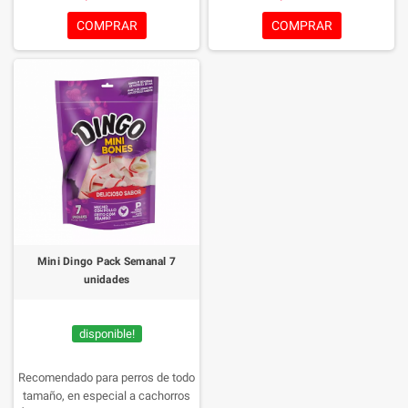
increible sabor.
suaves, fáciles de masticar y se
digieren muy bien en el estómago.
COMPRAR
COMPRAR
Mini Dingo Pack Semanal 7
unidades
disponible!
Recomendado para perros de todo
tamaño, en especial a cachorros