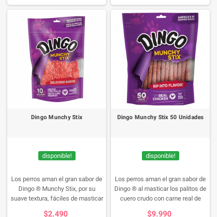
Dingo Munchy Stix
Dingo Munchy Stix 50 Unidades
disponible!
disponible!
Los perros aman el gran sabor de
Los perros aman el gran sabor de
Dingo ® Munchy Stix, por su
Dingo ® al masticar los palitos de
suave textura, fáciles de masticar
cuero crudo con carne real de
y de digerir, ademas de su
pollo. Dingo Munchy Stix son
$2.490
$9.990