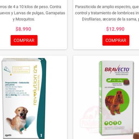
rros de 4 a 10 kilos de peso.
Contra
Parasiticida de amplio espectro, que
uevos y Larvas de pulgas, Garrapatas
control y tratamiento de lombrices in
y Mosquitos.
Dirofilarias, æcaros de la sarna,
adultas, larvas y huevos en perros 
$8.990
$12.990
también controlar las infestac
producidas por garrapatas en p
COMPRAR
COMPRAR