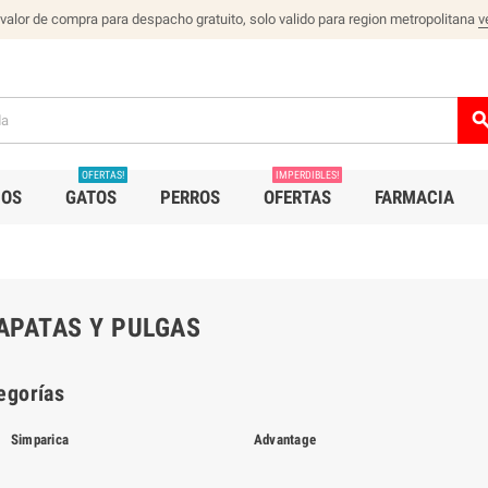
 valor de compra para despacho gratuito, solo valido para region metropolitana
v
sear
OFERTAS!
IMPERDIBLES!
IOS
GATOS
PERROS
OFERTAS
FARMACIA
APATAS Y PULGAS
egorías
Simparica
Advantage