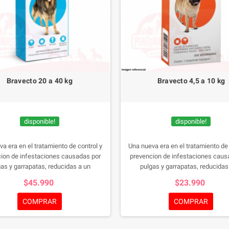
Bravecto 20 a 40 kg
Bravecto 4,5 a 10 kg
disponible!
disponible!
a era en el tratamiento de control y
Una nueva era en el tratamiento de 
ion de infestaciones causadas por
prevencion de infestaciones caus
gas y garrapatas, reducidas a un
pulgas y garrapatas, reducidas
rimido palatable, que ademas de
comprimido palatable, que ade
$45.990
$23.990
r a tu mascota, protegera su salud y
complacer a tu mascota, protegera 
la tuya.
la tuya.
COMPRAR
COMPRAR