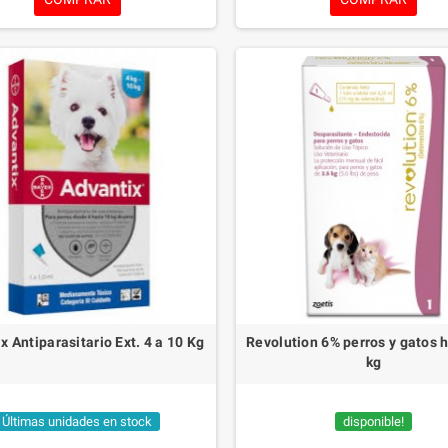
sea fácil y agradable para tu pelu
Disponible en cajas de 1 o 3 comp
este antiparasitario de amplio e
asegura que tu mascota esté prot
manera integral. Dale a tu compañer
defensa que se merece con Ne
SPECTRA®.
Nexgard Spectra 15.1 
Comprimido
x Antiparasitario Ext. 4 a 10 Kg
Revolution 6% perros y gatos h
kg
Últimas unidades en stock
disponible!