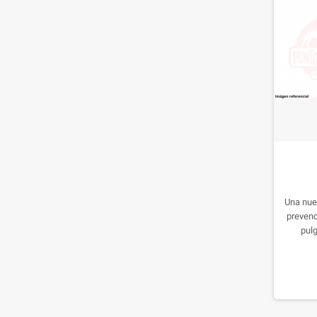
Una nuev
prevenc
pul
comp
complace