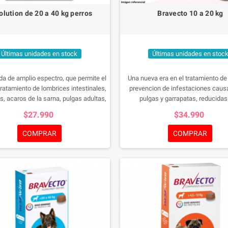
olution de 20 a 40 kg perros
Bravecto 10 a 20 kg
Últimas unidades en stock
Últimas unidades en stoc
ida de amplio espectro, que permite el
Una nueva era en el tratamiento de 
 tratamiento de lombrices intestinales,
prevencion de infestaciones caus
as, acaros de la sarna, pulgas adultas,
pulgas y garrapatas, reducidas
vas y huevos en perros y gatos y
comprimido palatable, que ade
$27.990
$34.990
bién controlar las infestaciones
complacer a tu mascota, protegera 
ucidas por garrapatas en perros.
la tuya.
COMPRAR
COMPRAR