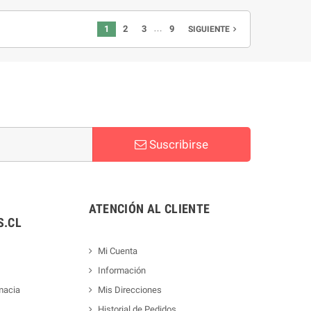
…
1
2
3
9
navigate_next
SIGUIENTE
Suscribirse
ATENCIÓN AL CLIENTE
.CL
Mi Cuenta
Información
macia
Mis Direcciones
Historial de Pedidos