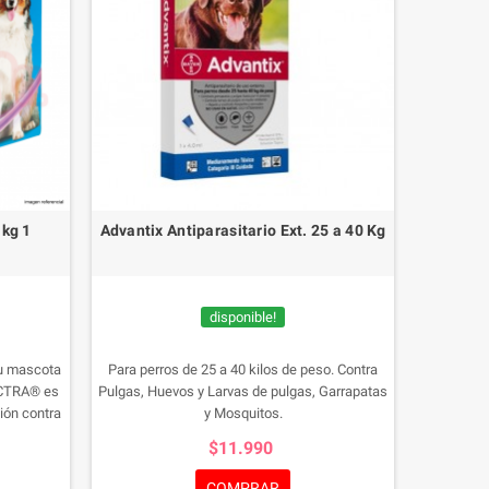
 kg 1
Advantix Antiparasitario Ext. 25 a 40 Kg
disponible!
u mascota
Para perros de 25 a 40 kilos de peso.
Contra
ECTRA® es
Pulgas, Huevos y Larvas de pulgas, Garrapatas
ión contra
y Mosquitos.
nos. Estos
$11.990
n sabor a
nistración
COMPRAR