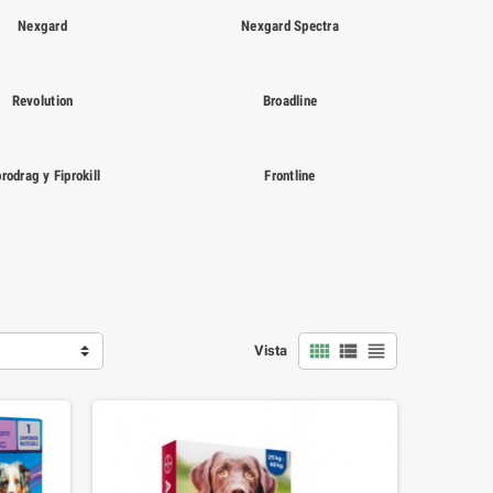
Nexgard
Nexgard Spectra
Revolution
Broadline
prodrag y Fiprokill
Frontline
view_comfy
view_list
view_headline
Vista