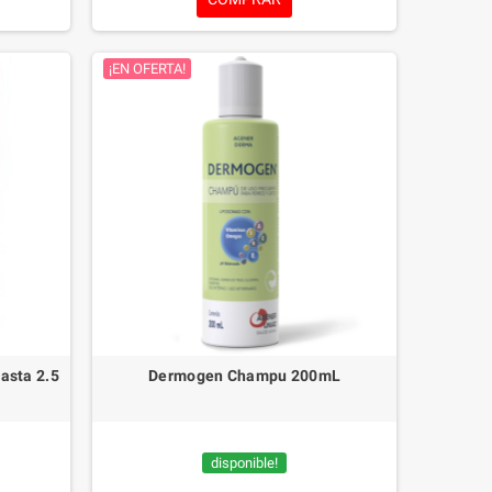
do amigo.
rimidos,
spectro
¡EN OFERTA!
egida de
o peludo la
xGard
a 30 kg 1
asta 2.5
Dermogen Champu 200mL
disponible!