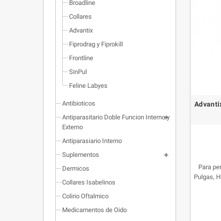
Broadline
Collares
Advantix
Fiprodrag y Fiprokill
Frontline
SinPul
Feline Labyes
Antibioticos
Advantix
Antiparasitario Doble Funcion Interno y
Externo
Antiparasiario Interno
Suplementos
Para per
Dermicos
Pulgas, H
Collares Isabelinos
Colirio Oftalmico
Medicamentos de Oido