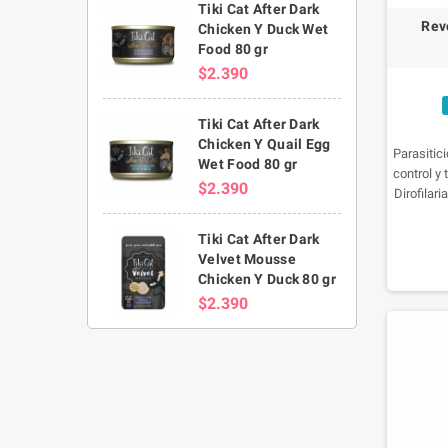
Tiki Cat After Dark
Rev
Chicken Y Duck Wet
Food 80 gr
$2.390
Tiki Cat After Dark
Chicken Y Quail Egg
Parasitic
Wet Food 80 gr
control y
$2.390
Dirofilari
lar
tam
Tiki Cat After Dark
prod
Velvet Mousse
Chicken Y Duck 80 gr
$2.390