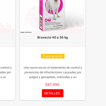
Bravecto 40 a 56 kg
Fuera de stock
control y
Una nueva era en el tratamiento de control y
adas por
prevencion de infestaciones causadas por
 a un
pulgas y garrapatas, reducidas a un
mas de
comprimido palatable, que ademas de
$47.990
su salud y
complacer a tu mascota, protegera su salud y
la tuya.
DETALLES