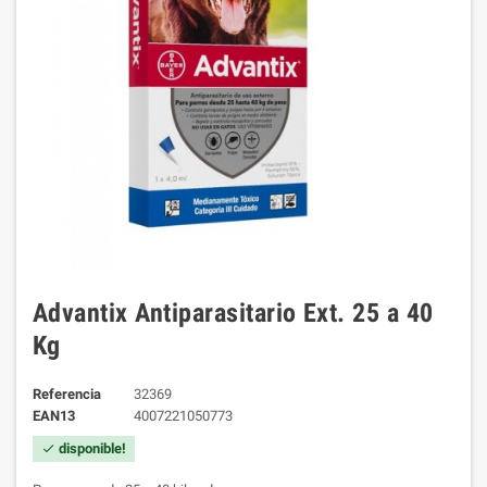
Advantix Antiparasitario Ext. 25 a 40
Kg
Referencia
32369
EAN13
4007221050773
disponible!
check