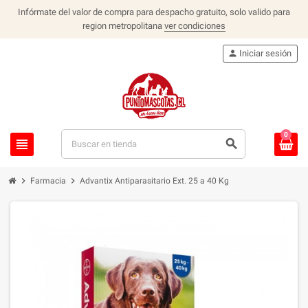
Infórmate del valor de compra para despacho gratuito, solo valido para
region metropolitana
ver condiciones
person
Iniciar sesión
0
view_headline
search
chevron_right
chevron_right
Farmacia
Advantix Antiparasitario Ext. 25 a 40 Kg