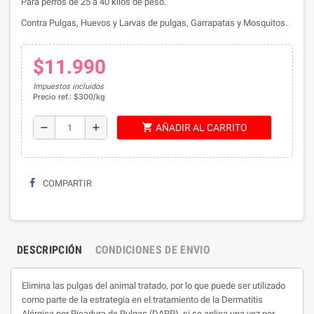
Para perros de 25 a 40 kilos de peso.
Contra Pulgas, Huevos y Larvas de pulgas, Garrapatas y Mosquitos.
$11.990
Impuestos incluidos
Precio ref.: $300/kg
shopping_cart
remove
add
AÑADIR AL CARRITO
COMPARTIR
DESCRIPCIÓN
CONDICIONES DE ENVIO
Elimina las pulgas del animal tratado, por lo que puede ser utilizado
como parte de la estrategia en el tratamiento de la Dermatitis
Alérgica por Picadura de Pulgas (DAPP), si se aplica una vez por