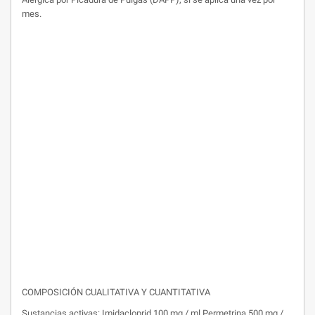
mes.
COMPOSICIÓN CUALITATIVA Y CUANTITATIVA
Sustancias activas: Imidacloprid 100 mg / ml Permetrina 500 mg /