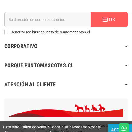
OK
Autorizo recibir respuesta de puntomascotas.cl
CORPORATIVO
PORQUE PUNTOMASCOTAS.CL
ATENCIÓN AL CLIENTE
2024 - Todos Los Derechos Reservados - Puntomascotas.cl V2.0
Este sitio utiliza cookies. Si continúa navegando por el
ACEPTAR
-
Hosting
by tecnoinver.cl