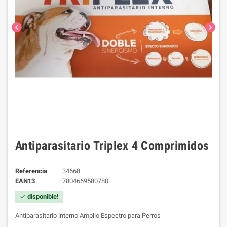
chevron_left
chevron_right
Antiparasitario Triplex 4 Comprimidos
Referencia
34668
EAN13
7804669580780
disponible!
check
Antiparasitario interno Amplio Espectro para Perros