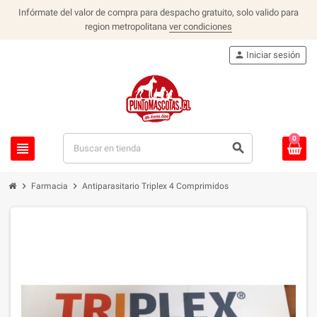
Infórmate del valor de compra para despacho gratuito, solo valido para
region metropolitana
ver condiciones
person
Iniciar sesión
0
view_headline
search
chevron_right
chevron_right
Farmacia
Antiparasitario Triplex 4 Comprimidos