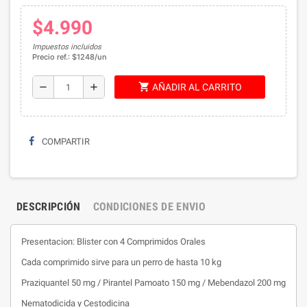
$4.990
Impuestos incluidos
Precio ref.: $1248/un
shopping_cart
remove
add
AÑADIR AL CARRITO
COMPARTIR
DESCRIPCIÓN
CONDICIONES DE ENVIO
Presentacion: Blister con 4 Comprimidos Orales
Cada comprimido sirve para un perro de hasta 10 kg
Praziquantel 50 mg / Pirantel Pamoato 150 mg / Mebendazol 200 mg
Nematodicida y Cestodicina