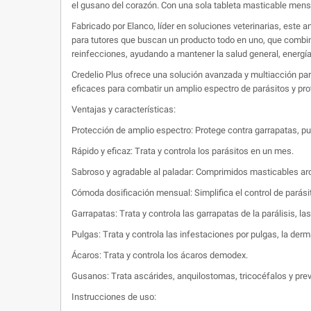
el gusano del corazón. Con una sola tableta masticable mensua
Fabricado por Elanco, líder en soluciones veterinarias, este a
para tutores que buscan un producto todo en uno, que combine
reinfecciones, ayudando a mantener la salud general, energía 
Credelio Plus ofrece una solución avanzada y multiacción pa
eficaces para combatir un amplio espectro de parásitos y pro
Ventajas y características:
Protección de amplio espectro: Protege contra garrapatas, pu
Rápido y eficaz: Trata y controla los parásitos en un mes.
Sabroso y agradable al paladar: Comprimidos masticables aro
Cómoda dosificación mensual: Simplifica el control de parás
Garrapatas: Trata y controla las garrapatas de la parálisis, la
Pulgas: Trata y controla las infestaciones por pulgas, la derma
Ácaros: Trata y controla los ácaros demodex.
Gusanos: Trata ascárides, anquilostomas, tricocéfalos y pre
Instrucciones de uso: