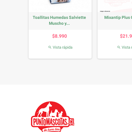
dle 1Kg
Toallitas Humedas Salviette
Mixantip Plus
Muscho y...
io
Precio
P
0
$8.990
$21.
da
Vista rápida
Vista 

