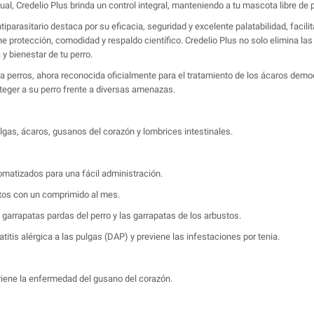
l, Credelio Plus brinda un control integral, manteniendo a tu mascota libre de p
ntiparasitario destaca por su eficacia, seguridad y excelente palatabilidad, facil
 protección, comodidad y respaldo científico. Credelio Plus no solo elimina las
y bienestar de tu perro.
ra perros, ahora reconocida oficialmente para el tratamiento de los ácaros de
teger a su perro frente a diversas amenazas.
lgas, ácaros, gusanos del corazón y lombrices intestinales.
matizados para una fácil administración.
itos con un comprimido al mes.
s garrapatas pardas del perro y las garrapatas de los arbustos.
titis alérgica a las pulgas (DAP) y previene las infestaciones por tenia.
viene la enfermedad del gusano del corazón.