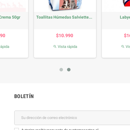
 Crema 50gr
Toallitas Húmedas Salviette...
Laby
recio
Precio
990
$10.990
$1
rápida
Vista rápida
Vis


BOLETÍN