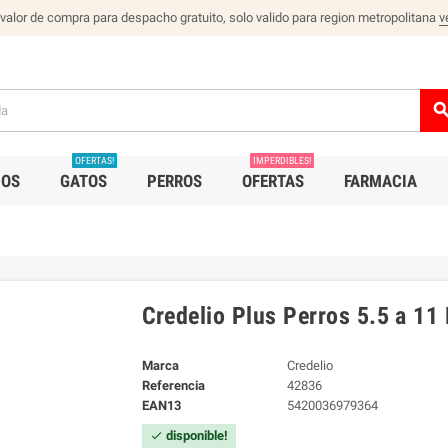
 valor de compra para despacho gratuito, solo valido para region metropolitana
v
sear
OFERTAS!
IMPERDIBLES!
IOS
GATOS
PERROS
OFERTAS
FARMACIA
Credelio Plus Perros 5.5 a 1
Marca
Credelio
Referencia
42836
EAN13
5420036979364
disponible!
check