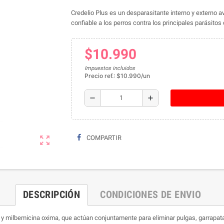
Credelio Plus es un desparasitante interno y externo 
confiable a los perros contra los principales parásitos
$10.990
Impuestos incluidos
Precio ref.: $10.990/un
remove
add
zoom_out_map
COMPARTIR
DESCRIPCIÓN
CONDICIONES DE ENVIO
r y milbemicina oxima, que actúan conjuntamente para eliminar pulgas, garrapat