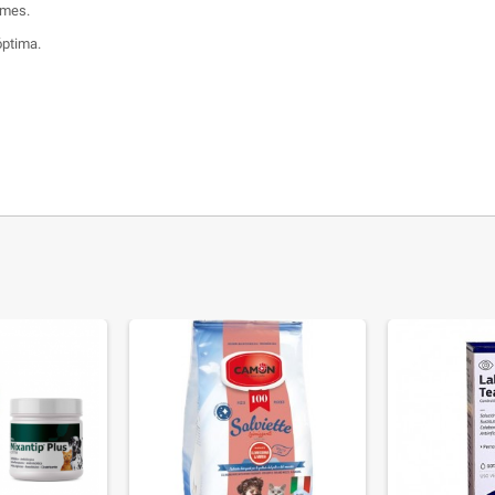
 mes.
óptima.