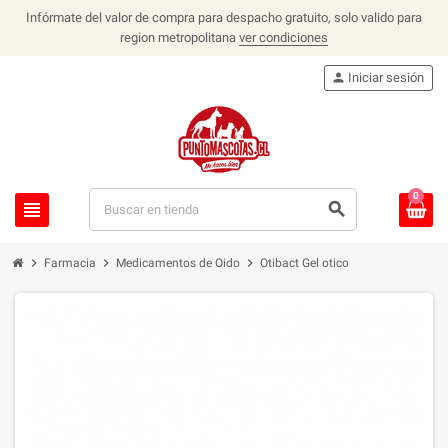
Infórmate del valor de compra para despacho gratuito, solo valido para
region metropolitana
ver condiciones
person
Iniciar sesión
0
view_headline
search
chevron_right
chevron_right
chevron_right
Farmacia
Medicamentos de Oido
Otibact Gel otico