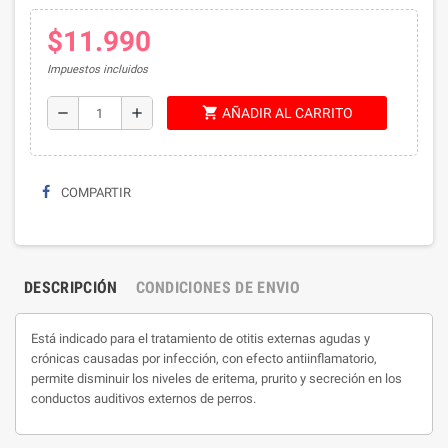
$11.990
Impuestos incluidos
shopping_cart
remove
add
AÑADIR AL CARRITO
COMPARTIR
DESCRIPCIÓN
CONDICIONES DE ENVIO
Está indicado para el tratamiento de otitis externas agudas y
crónicas causadas por infección, con efecto antiinflamatorio,
permite disminuir los niveles de eritema, prurito y secreción en los
conductos auditivos externos de perros.