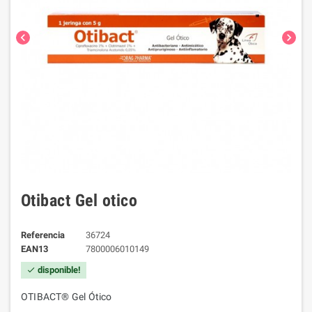
chevron_left
chevron_right
Otibact Gel otico
Referencia
36724
EAN13
7800006010149
disponible!
check
OTIBACT® Gel Ótico