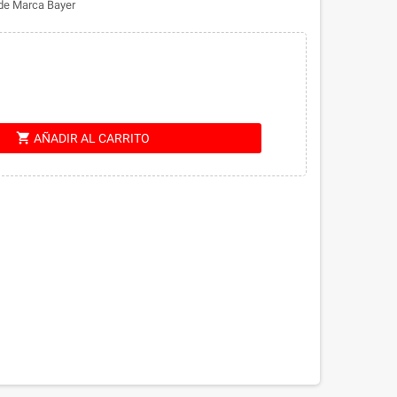
 de Marca Bayer
shopping_cart
AÑADIR AL CARRITO