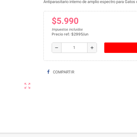
Antiparasitario interno de amplio espectro para Gatos
$5.990
Impuestos incluidos
Precio ref.: $2995/un
remove
add
COMPARTIR
zoom_out_map