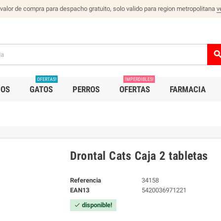
 valor de compra para despacho gratuito, solo valido para region metropolitana
v
sear
OFERTAS!
IMPERDIBLES!
IOS
GATOS
PERROS
OFERTAS
FARMACIA
Drontal Cats Caja 2 tabletas
Referencia
34158
EAN13
5420036971221
disponible!
check