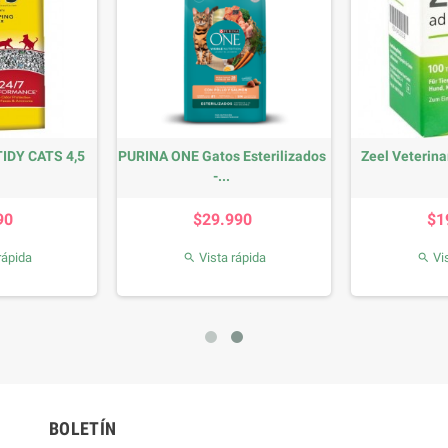
TIDY CATS 4,5
PURINA ONE Gatos Esterilizados
Zeel Veterina
-...
recio
Precio
90
$29.990
$1
rápida
Vista rápida
Vis


BOLETÍN