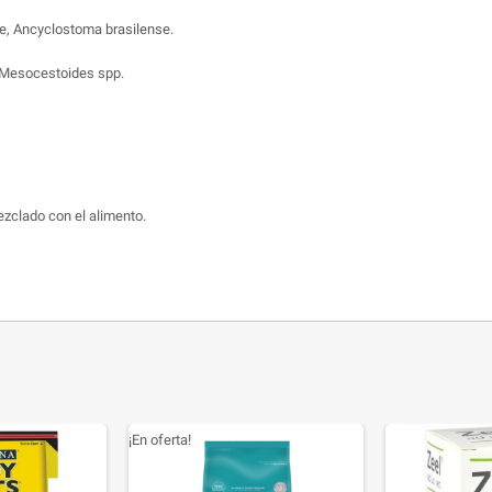
e, Ancyclostoma brasilense.
, Mesocestoides spp.
ezclado con el alimento.
¡En oferta!