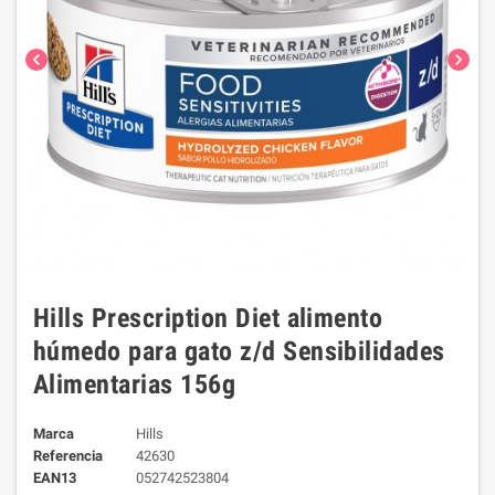
chevron_left
chevron_right
Hills Prescription Diet alimento
húmedo para gato z/d Sensibilidades
Alimentarias 156g
Marca
Hills
Referencia
42630
EAN13
052742523804