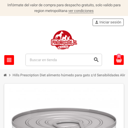
Infórmate del valor de compra para despacho gratuito, solo valido para
region metropolitana
ver condiciones
person
Iniciar sesión
0
view_headline
search
chevron_right
Hills Prescription Diet alimento húmedo para gato z/d Sensibilidades Ali