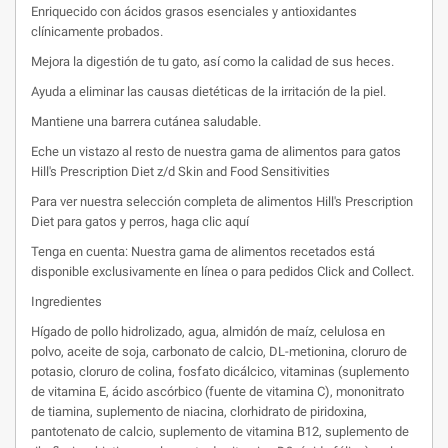
Enriquecido con ácidos grasos esenciales y antioxidantes
clínicamente probados.
Mejora la digestión de tu gato, así como la calidad de sus heces.
Ayuda a eliminar las causas dietéticas de la irritación de la piel.
Mantiene una barrera cutánea saludable.
Eche un vistazo al resto de nuestra gama de alimentos para gatos
Hill's
Prescription
Diet
z/d Skin and
Food
Sensitivities
Para ver nuestra selección completa de alimentos
Hill's
Prescription
Diet
para gatos y perros, haga clic aquí
Tenga en cuenta: Nuestra gama de alimentos recetados está
disponible exclusivamente en línea o para pedidos
Click
and
Collect
.
Ingredientes
Hígado de pollo hidrolizado, agua, almidón de maíz, celulosa en
polvo, aceite de soja, carbonato de calcio, DL-metionina, cloruro de
potasio, cloruro de colina, fosfato
dicálcico
, vitaminas (suplemento
de vitamina E, ácido ascórbico (fuente de vitamina C),
mononitrato
de tiamina, suplemento de niacina, clorhidrato de piridoxina,
pantotenato de calcio, suplemento de vitamina B12, suplemento de