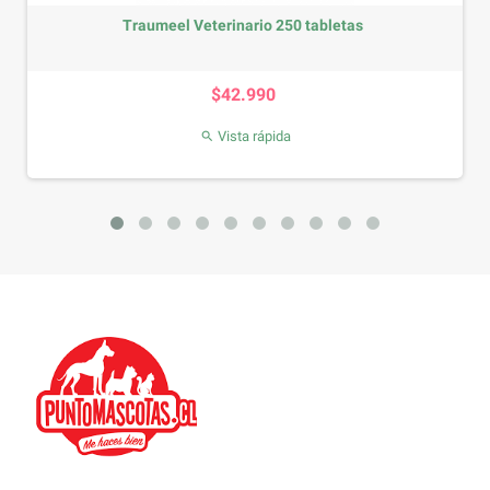
tabletas
Arena America Litter 15 KG
Precio
$21.990
Vista rápida
