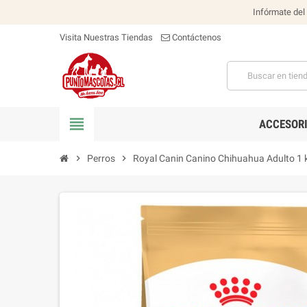
Infórmate del
Visita Nuestras Tiendas
Contáctenos
view_headline
ACCESOR
chevron_right
Perros
chevron_right
Royal Canin Canino Chihuahua Adulto 1 