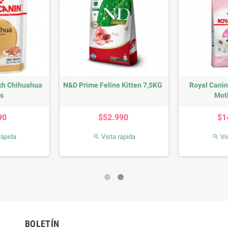
ch Chihuahua
N&D Prime Feline Kitten 7,5KG
Royal Canin
rs
Moth
recio
Precio
90
$52.990
$1
rápida
Vista rápida
Vis


BOLETÍN