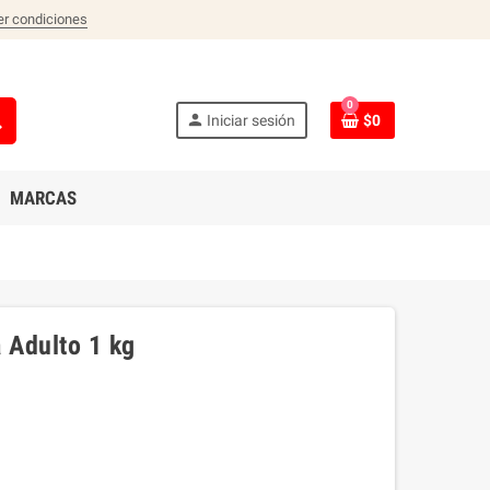
er condiciones
0
ch
person
Iniciar sesión
$0
MARCAS
 Adulto 1 kg