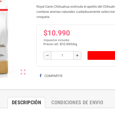
Royal Canin Chihuahua estimula el apetito del Chihua
contiene aromas naturales cuidadosamente seleccion
croqueta.
$10.990
Impuestos incluidos
Precio ref.: $10.990/kg
remove
add
zoom_out_map
COMPARTIR
DESCRIPCIÓN
CONDICIONES DE ENVIO