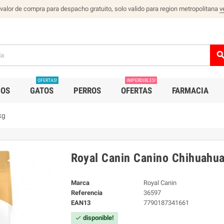
 valor de compra para despacho gratuito, solo valido para region metropolitana
v
sear
OFERTAS!
IMPERDIBLES!
IOS
GATOS
PERROS
OFERTAS
FARMACIA
kg
Royal Canin Canino Chihuahua
Marca
Royal Canin
Referencia
36597
EAN13
7790187341661
disponible!
check