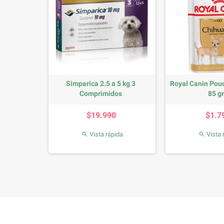
ros Hueso
Simparica 2.5 a 5 kg 3
Royal Canin Pou
..
Comprimidos
85 g
io
Precio
P
$19.990
$1.7
da
Vista rápida
Vista 

