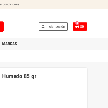
er condiciones
0
ch
person
Iniciar sesión
$0
MARCAS
al Humedo 85 gr