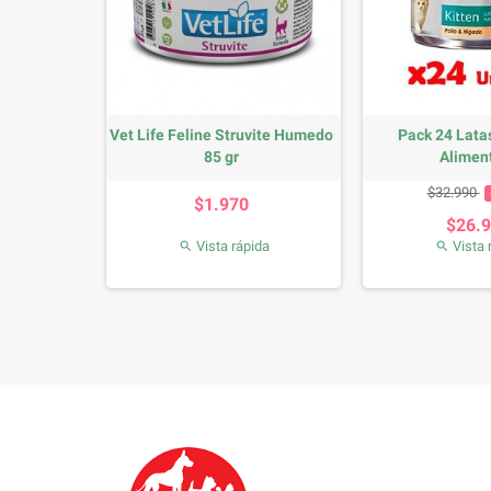
 Lata
Vet Life Feline Struvite Humedo
Pack 24 Lata
85...
85 gr
Aliment
io
Precio
Precio 
$32.990
$1.970
$26.
da
Vista rápida
Vista 

