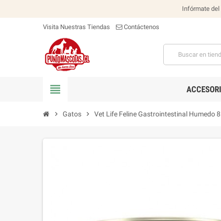
Infórmate del
Visita Nuestras Tiendas
Contáctenos
view_headline
ACCESOR
chevron_right
Gatos
chevron_right
Vet Life Feline Gastrointestinal Humedo 8