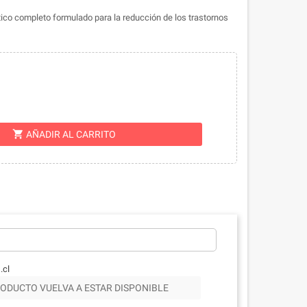
tico completo formulado para la reducción de los trastornos
shopping_cart
AÑADIR AL CARRITO
.cl
ODUCTO VUELVA A ESTAR DISPONIBLE