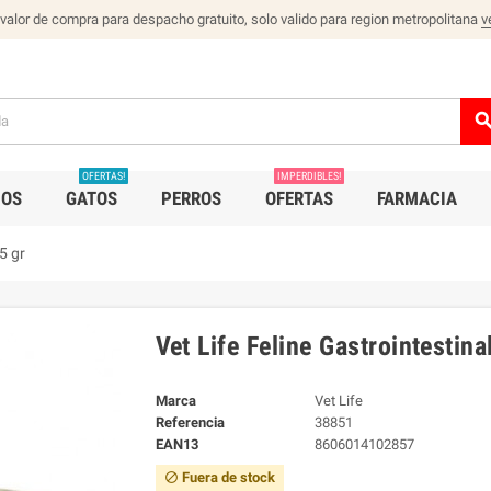
 valor de compra para despacho gratuito, solo valido para region metropolitana
v
sear
OFERTAS!
IMPERDIBLES!
IOS
GATOS
PERROS
OFERTAS
FARMACIA
5 gr
Vet Life Feline Gastrointestin
Marca
Vet Life
Referencia
38851
EAN13
8606014102857
Fuera de stock
block