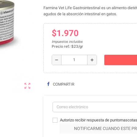
Farmina Vet Life Gastrointestinal es un alimento dieté
agudos de la absorción intestinal en gatos.
$1.970
Impuestos incluidos
Precio ref.: $23/gr
remove
add
zoom_out_map
COMPARTIR
Autorizo recibir respuesta de puntomascotas
NOTIFICARME CUANDO ESTE PR