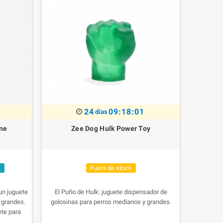
24
09:18:01
días
ne
Zee Dog Hulk Power Toy
k
Fuera de stock
un juguete
El Puño de Hulk: juguete dispensador de
 grandes.
golosinas para perros medianos y grandes.
ete para
rar y está