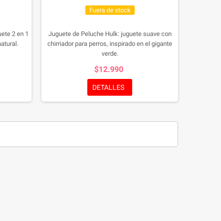
Fuera de stock
uete 2 en 1
Juguete de Peluche Hulk: juguete suave con
atural.
chirriador para perros, inspirado en el gigante
verde.
$12.990
DETALLES