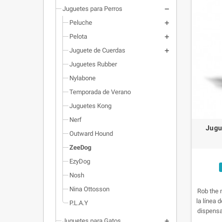
Juguetes para Perros
Peluche
Pelota
Juguete de Cuerdas
Juguetes Rubber
Nylabone
Temporada de Verano
Juguetes Kong
Nerf
Jugu
Outward Hound
ZeeDog
EzyDog
Nosh
Nina Ottosson
Rob the 
la línea 
P.L.A.Y
dispensa
este jug
Juguetes para Gatos