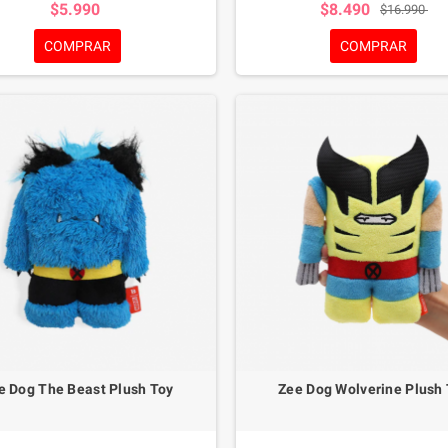
$5.990
$8.490
$16.990
sión en casa o en la piscina. Los
perfumado con tocino para mayor div
os en la superficie ayudan a limpiar
superficie texturizada ayuda a lim
COMPRAR
COMPRAR
los dientes de su perro.
dientes de tu perro. Agregue la g
favorita de su perro a la cavida
mantenerlos ocupados. Adecuado p
medianos y grandes.
e Dog The Beast Plush Toy
Zee Dog Wolverine Plush