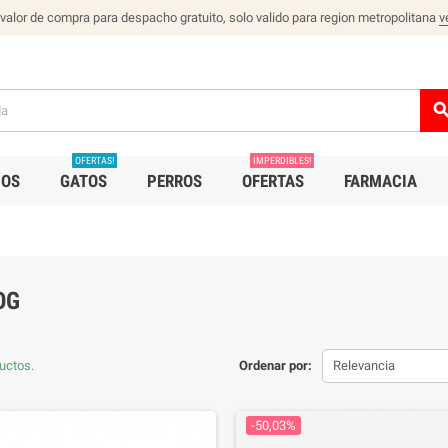
 valor de compra para despacho gratuito, solo valido para region metropolitana
v
sear
OFERTAS!
IMPERDIBLES!
IOS
GATOS
PERROS
OFERTAS
FARMACIA
OG
uctos.
Ordenar por:
Relevancia
-50,03%