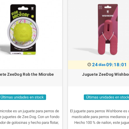
24
09:18:01
días
ete ZeeDog Rob the Microbe
Juguete ZeeDog Wishbo
Últimas unidades en stock
Últimas unidades en stoc
microbe es un juguete para perros de
El juguete para perros Wishbone es 
de juguetes de Zee.Dog. Con un fondo
masticable para perros medianos y
dor de golosinas y hecho para flotar,
Hecho 100 % de nailon, este jugu
uete es perfecto para largas horas de
perros tiene una forma fácil de agar