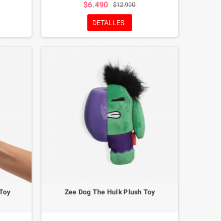
$6.490
$12.990
ersión. La
piar los
DETALLES
olosina
d para
ara perros
 Toy
Zee Dog The Hulk Plush Toy