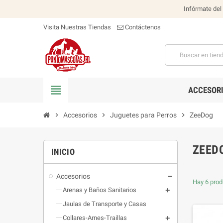
Infórmate del
Visita Nuestras Tiendas
Contáctenos
view_headline
ACCESOR
chevron_right
Accesorios
chevron_right
Juguetes para Perros
chevron_right
ZeeDog
ZEED
INICIO
Accesorios
Hay 6 prod
Arenas y Baños Sanitarios
Jaulas de Transporte y Casas
Collares-Arnes-Traillas