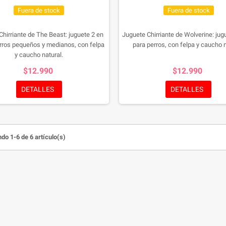
Fuera de stock
Fuera de stock
Chirriante de The Beast: juguete 2 en
Juguete Chirriante de Wolverine: jug
erros pequeños y medianos, con felpa
para perros, con felpa y caucho n
y caucho natural.
$12.990
$12.990
DETALLES
DETALLES
do 1-6 de 6 artículo(s)