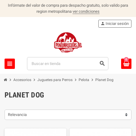
Infórmate del valor de compra para despacho gratuito, solo valido para
region metropolitana
ver condiciones
person
Iniciar sesión
0
view_headline
search
chevron_right
chevron_right
chevron_right
chevron_right
Accesorios
Juguetes para Perros
Pelota
Planet Dog
PLANET DOG
Relevancia