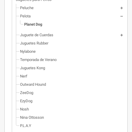
tu perro. Como el resto de
juguetes de Planet Dog, GuRu
Peluche
está fabricado con el material
Pelota
Orbee-Tuff® de Planet Dog, lo que
Planet Dog
significa que está hecho en EE.
UU., es resistente, no tóxico, flota
Juguete de Cuerdas
y es seguro para humanos
(incluso bebés) como lo es para
Juguetes Rubber
perros.
Nylabone
Temporada de Verano
Juguetes Kong
Nerf
Outward Hound
ZeeDog
EzyDog
Nosh
Nina Ottosson
P.L.A.Y