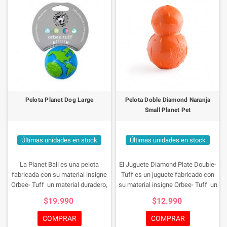
Pelota Planet Dog Large
Pelota Doble Diamond Naranja
Small Planet Pet
Últimas unidades en stock
Últimas unidades en stock
La Planet Ball es una pelota
El Juguete Diamond Plate Double-
fabricada con su material insigne
Tuff es un juguete fabricado con
Orbee- Tuff un material duradero,
su material insigne Orbee- Tuff un
es como goma de mascar, suave y
material duradero, es como goma
$19.990
$12.990
elástico que puede ser mordido,
de mascar, suave y elástico,
con pocas posibilidades de
infusionados con aceite natural de
COMPRAR
COMPRAR
romperse, aprobado por la FDA,
menta lo que lo hace mas