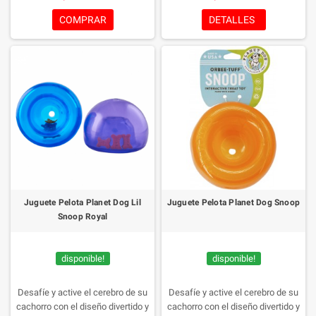
de mascar, suave y elástico,
elástico que puede ser mordido,
infusionados con aceite natural de
con pocas posibilidades de
COMPRAR
DETALLES
menta lo que lo hace mas
romperse, aprobado por la FDA,
atractivo, texturizado, ideal para
libres de Ftalatos, BPA y BPS.
sesiones de juego interactivas su
100% Reciclable.
forma asimétrica del Bouble-Tuff
hace que sus rebotes sean
impredecibles y divertidos
Juguete Pelota Planet Dog Lil
Juguete Pelota Planet Dog Snoop
Snoop Royal
disponible!
disponible!
Desafíe y active el cerebro de su
Desafíe y active el cerebro de su
cachorro con el diseño divertido y
cachorro con el diseño divertido y