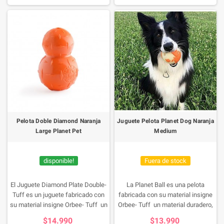
libres de Ftalatos, BPA y BPS.
atractivo, texturizado, ideal para
100% Reciclable.
sesiones de juego interactivas su
forma asimétrica del Bouble-Tuff
hace que sus rebotes sean
impredecibles y divertidos
Pelota Doble Diamond Naranja
Juguete Pelota Planet Dog Naranja
Large Planet Pet
Medium
disponible!
Fuera de stock
El Juguete Diamond Plate Double-
La Planet Ball es una pelota
Tuff es un juguete fabricado con
fabricada con su material insigne
su material insigne Orbee- Tuff un
Orbee- Tuff un material duradero,
material duradero, es como goma
es como goma de mascar, suave y
$14.990
$13.990