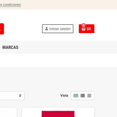
er condiciones
0
ch
person
Iniciar sesión
$0
MARCAS
view_comfy
view_list
view_headline
Vista