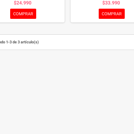
$24.990
$33.990
 40% es de fuente animal. Un solo
incluye tocoferoles mezclados fu
o con 15 beneficios que ayudan a la
vitamina E, y sin colorantes ni sab
COMPRAR
COMPRAR
 como músculos fuertes, piel sana,
artiﬁciales aportando un óptimo 
aludable, y más. Ahora sin colorantes
nutricional y un sabor irresisti
artificiales añadidos.
do 1-3 de 3 artículo(s)