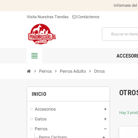
Infórmate del
Visita Nuestras Tiendas
Contáctenos
view_headline
ACCESOR
chevron_right
Perros
chevron_right
Perros Adulto
chevron_right
Otros
OTRO
INICIO
Accesorios
Hay 3 prod
Gatos
Perros
Perros Cachorro