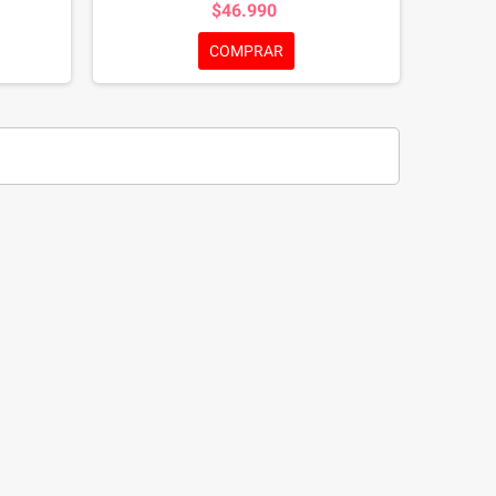
$46.990
ente de
orizantes
COMPRAR
balance
ble.