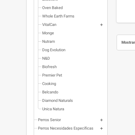
cuales
Oven Baked
product
Whole Earth Farms
salud,
pelaje s
VitalCan
Monge
Nutram
Mostran
Dog Evolution
N&D
Biofresh
Premier Pet
Cooking
Belcando
Diamond Naturals
Unica Natura
Perros Senior
Perros Necesidades Específicas