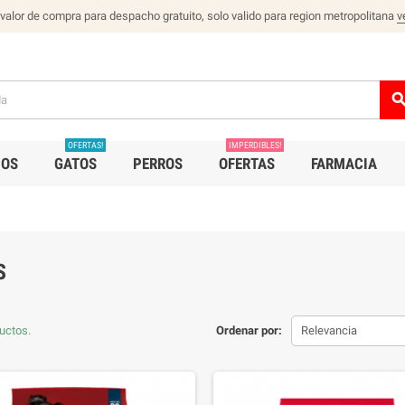
 valor de compra para despacho gratuito, solo valido para region metropolitana
v
sear
OFERTAS!
IMPERDIBLES!
IOS
GATOS
PERROS
OFERTAS
FARMACIA
S
uctos.
Ordenar por:
Relevancia