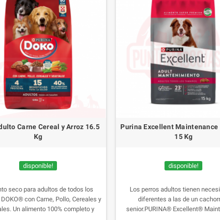
ulto Carne Cereal y Arroz 16.5
Purina Excellent Maintenance
Kg
15 Kg
disponible!
disponible!
to seco para adultos de todos los
Los perros adultos tienen neces
DOKO® con Carne, Pollo, Cereales y
diferentes a las de un cachor
les. Un alimento 100% completo y
senior.PURINA® Excellent® Main
do con 4 fuentes de proteína, de las
Adulto ofrece una fórmula compl