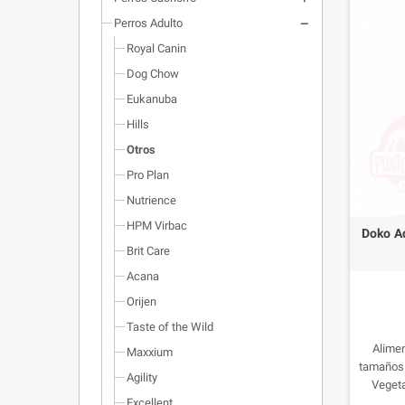
Perros Adulto
Royal Canin
Dog Chow
Eukanuba
Hills
Otros
Pro Plan
Nutrience
HPM Virbac
Doko Ad
Brit Care
Acana
Orijen
Taste of the Wild
Alimen
Maxxium
tamaños 
Agility
Vegeta
balancea
Excellent