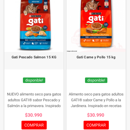
Gati Pescado Salmon 15 KG
Gati Carne y Pollo 15 kg
disponible!
disponible!
NUEVO alimento seco para gatos
Alimento seco para gatos adultos
adultos GATI® sabor Pescado y
GATI® sabor Carne y Pollo a la
Salmón a la primavera. Inspirado
Jardinera. Inspirado en recetas
en recetas caseras con doble
caseras con doble proteína para
$30.990
$30.990
proteína para una mayor
una mayor palatabilidad. Este
palatabilidad. Este alimento 100%
alimento 100% completo y
COMPRAR
COMPRAR
completo y balanceado contribuye
balanceado contribuye con