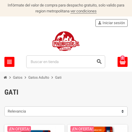
Infórmate del valor de compra para despacho gratuito, solo valido para
region metropolitana
ver condiciones
person
Iniciar sesión
0
view_headline
search
chevron_right
chevron_right
chevron_right
Gatos
Gatos Adulto
Gati
GATI
Relevancia
¡EN OFERTA!
¡EN OFERTA!