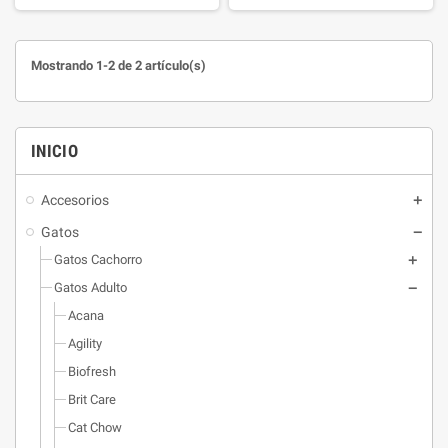
con músculos fuertes y sanos,
músculos fuertes y sanos,
digestión sana, sistema inmune
digestión sana, sistema inmune
sano, vitaminas y minerales
sano, vitaminas y minerales
Mostrando 1-2 de 2 artículo(s)
esenciales y piel y pelaje
esenciales y piel y pelaje
saludables. Sin colorantes
saludables. Sin colorantes
artificiales.
artificiales.
INICIO
Accesorios
Gatos
Gatos Cachorro
Gatos Adulto
Acana
Agility
Biofresh
Brit Care
Cat Chow