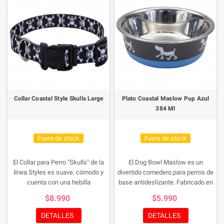
Collar Coastal Style Skulls Large
Plato Coastal Maslow Pup Azul
384 Ml
Fuera de stock
Fuera de stock
El Collar para Perro "Skulls" de la
El Dog Bowl Maslow es un
línea Styles es suave, cómodo y
divertido comedero para perros de
cuenta con una hebilla
base antideslizante. Fabricado en
contorneada con cierre a presión.
acero inoxidable higiénico y a
$8.990
$5.990
Presentan diseños sublimados
prueba de herrumbre y apto para
divertidos y modernos. Los
lavavajillas. El fondo de goma
DETALLES
DETALLES
collares son adjustables.
hace que estos cuencos sean