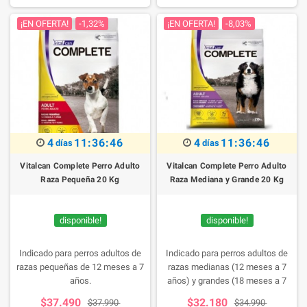
antideslizantes para ayudar a
¡EN OFERTA!
-1,32%
¡EN OFERTA!
-8,03%
evitar deslizamientos y derrames.
Estos tazones funcionales están
disponibles en tres tamaños para
acomodar mascotas pequeñas,
medianas y grandes y en tres
divertidas combinaciones de
colores.
4
11:36:45
4
11:36:45
días
días
Vitalcan Complete Perro Adulto
Vitalcan Complete Perro Adulto
Raza Pequeña 20 Kg
Raza Mediana y Grande 20 Kg
disponible!
disponible!
Indicado para perros adultos de
Indicado para perros adultos de
razas pequeñas de 12 meses a 7
razas medianas (12 meses a 7
años.
años) y grandes (18 meses a 7
años).
$37.490
$32.180
$37.990
$34.990