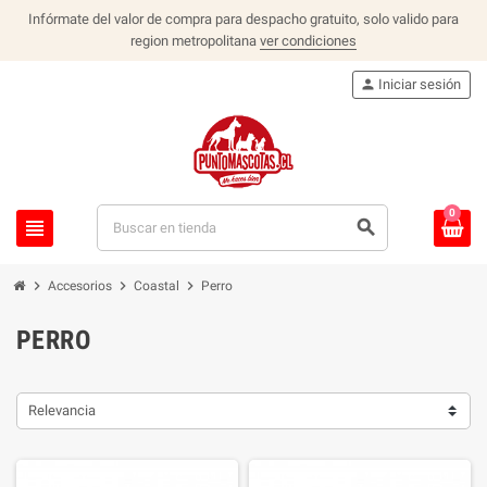
Infórmate del valor de compra para despacho gratuito, solo valido para
region metropolitana
ver condiciones
person
Iniciar sesión
0
view_headline
search
chevron_right
chevron_right
chevron_right
Accesorios
Coastal
Perro
PERRO
Relevancia