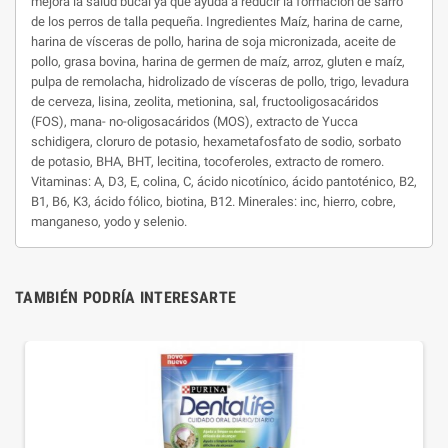
mejora la salud bucal ya que ayuda a reducir la formación de sarro
de los perros de talla pequeña. Ingredientes Maíz, harina de carne,
harina de vísceras de pollo, harina de soja micronizada, aceite de
pollo, grasa bovina, harina de germen de maíz, arroz, gluten e maíz,
pulpa de remolacha, hidrolizado de vísceras de pollo, trigo, levadura
de cerveza, lisina, zeolita, metionina, sal, fructooligosacáridos
(FOS), mana- no-oligosacáridos (MOS), extracto de Yucca
schidigera, cloruro de potasio, hexametafosfato de sodio, sorbato
de potasio, BHA, BHT, lecitina, tocoferoles, extracto de romero.
Vitaminas: A, D3, E, colina, C, ácido nicotínico, ácido pantoténico, B2,
B1, B6, K3, ácido fólico, biotina, B12. Minerales: inc, hierro, cobre,
manganeso, yodo y selenio.
TAMBIÉN PODRÍA INTERESARTE