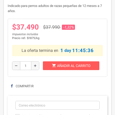
Indicado para perros adultos de razas pequeñas de 12 meses a 7
años.
$37.490
$37.990
-1,32%
Impuestos incluidos
Precio ref.: $1875/kg
1
11:45:36
La oferta termina en
day
shopping_cart
remove
add
AÑADIR AL CARRITO
COMPARTIR