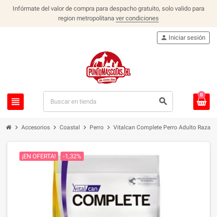
Infórmate del valor de compra para despacho gratuito, solo valido para
region metropolitana
ver condiciones
person
Iniciar sesión
0
view_headline
search
chevron_right
chevron_right
chevron_right
chevron_right
Accesorios
Coastal
Perro
Vitalcan Complete Perro Adulto Raza 
¡EN OFERTA!
-1,32%