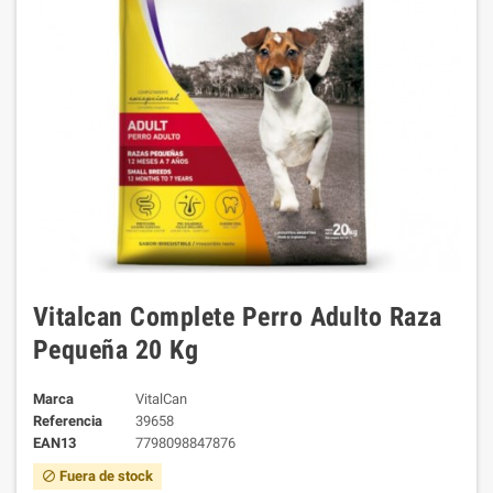
Vitalcan Complete Perro Adulto Raza
Pequeña 20 Kg
Marca
VitalCan
Referencia
39658
EAN13
7798098847876
Fuera de stock
block