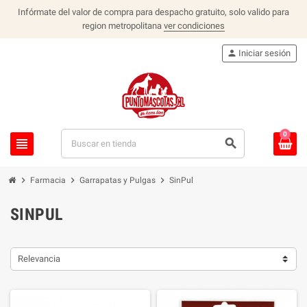
Infórmate del valor de compra para despacho gratuito, solo valido para
region metropolitana
ver condiciones
person
Iniciar sesión
0
view_headline
search
chevron_right
chevron_right
chevron_right
Farmacia
Garrapatas y Pulgas
SinPul
SINPUL
Relevancia