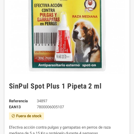
SinPul Spot Plus 1 Pipeta 2 ml
Referencia
34897
EAN13
7800006005107
Fuera de stock
block
Efectiva acción contra pulgas y garrapatas en perros de raza
mediana de 5 a 15 Kg y protégelo durante 4 semanas.