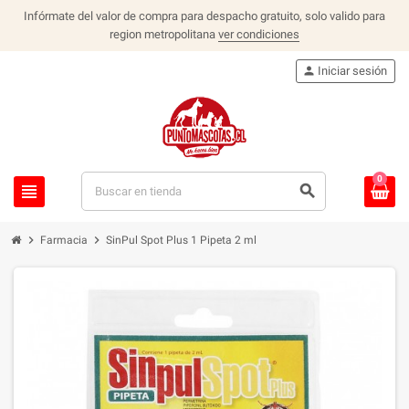
Infórmate del valor de compra para despacho gratuito, solo valido para
region metropolitana
ver condiciones
person
Iniciar sesión
0
view_headline
search
chevron_right
chevron_right
Farmacia
SinPul Spot Plus 1 Pipeta 2 ml