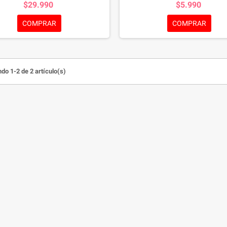
$29.990
$5.990
en el sistema SMART NUTRITION BY
basadas en el sistema SMART NUT
, un completo sistema de nutrición
PURINA®, un completo sistema de 
COMPRAR
COMPRAR
eada, desarrollado por el equipo de
balanceada, desarrollado por el e
istas de PURINA® y aprobado por sus
nutricionistas de PURINA® y aproba
rios para que tu gato disfrute de una
veterinarios para que tu gato disfr
vida larga y saludable.
vida larga y saludable.
do 1-2 de 2 artículo(s)