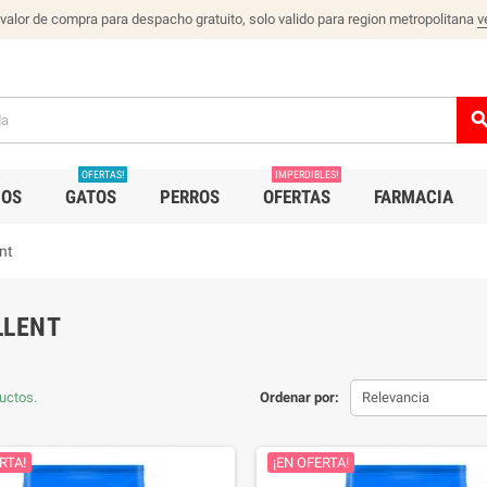
 valor de compra para despacho gratuito, solo valido para region metropolitana
v
sear
OFERTAS!
IMPERDIBLES!
IOS
GATOS
PERROS
OFERTAS
FARMACIA
nt
LLENT
uctos.
Ordenar por:
Relevancia
RTA!
¡EN OFERTA!