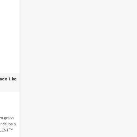
zado 1 kg
ra gatos
r de los 6
LLENT™
er premium