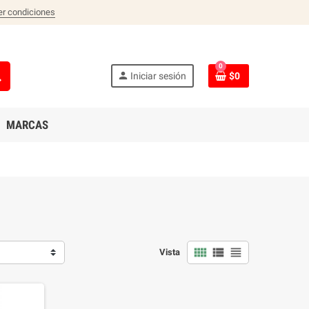
er condiciones
0
ch
person
Iniciar sesión
$0
MARCAS
view_comfy
view_list
view_headline
Vista