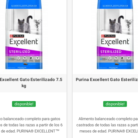
Excellent Gato Esterilizado 7.5
Purina Excellent Gato Esterili
kg
disponible!
disponible!
to balanceado completo para gatos
Alimento balanceado completo pa
s de todas las razas a partir de los 6
castrados de todas las razas a parti
 de edad. PURINA® EXCELLENT™
meses de edad. PURINA® EXCE
una línea de fórmulas super premium
presenta una línea de fórmulas sup