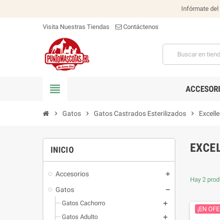
Infórmate del
Visita Nuestras Tiendas
Contáctenos
view_headline
ACCESOR
chevron_right
Gatos
chevron_right
Gatos Castrados Esterilizados
chevron_right
Excelle
EXCE
INICIO
Accesorios
Hay 2 prod
Gatos
Gatos Cachorro
¡EN OFE
Gatos Adulto