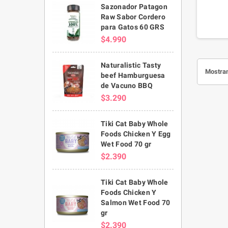
Sazonador Patagon
basadas 
Raw Sabor Cordero
PURINA®
para Gatos 60 GRS
balanc
$4.990
nutricion
veterina
Naturalistic Tasty
Mostran
beef Hamburguesa
de Vacuno BBQ
$3.290
Tiki Cat Baby Whole
Foods Chicken Y Egg
Wet Food 70 gr
$2.390
Tiki Cat Baby Whole
Foods Chicken Y
Salmon Wet Food 70
gr
$2.390