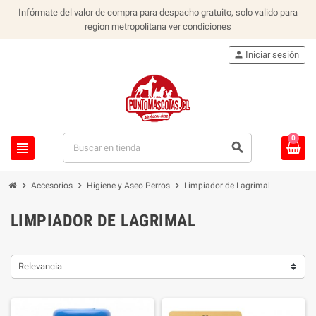
Infórmate del valor de compra para despacho gratuito, solo valido para
region metropolitana
ver condiciones
person
Iniciar sesión
0
view_headline
search
chevron_right
chevron_right
chevron_right
Accesorios
Higiene y Aseo Perros
Limpiador de Lagrimal
LIMPIADOR DE LAGRIMAL
Relevancia