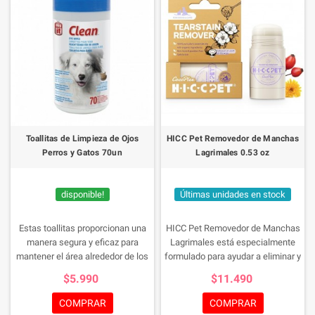
Toallitas de Limpieza de Ojos
HICC Pet Removedor de Manchas
Perros y Gatos 70un
Lagrimales 0.53 oz
disponible!
Últimas unidades en stock
Estas toallitas proporcionan una
HICC Pet Removedor de Manchas
manera segura y eficaz para
Lagrimales está especialmente
mantener el área alrededor de los
formulado para ayudar a eliminar y
ojos de tu perro limpio,
prevenir las manchas causadas
$5.990
$11.490
estas toallitas vienen
por el lagrimeo excesivo en perros
prehumedecidas con un recipiente
y gatos. Su fórmula suave
COMPRAR
COMPRAR
sellado con un dispensador-snap
contribuye a limpiar