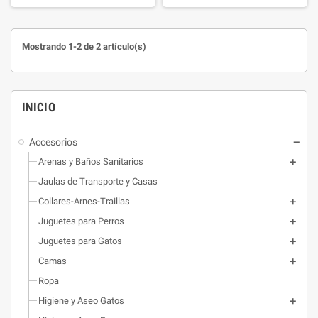
estrecho para garantizar la
delicadamente el área alrededor
frescura.
de los ojos, removiendo residuos,
suciedad y decoloraciones que
Mostrando 1-2 de 2 artículo(s)
pueden afectar la apariencia y la
higiene de tu mascota.
INICIO
Accesorios
Arenas y Baños Sanitarios
Jaulas de Transporte y Casas
Collares-Arnes-Traillas
Juguetes para Perros
Juguetes para Gatos
Camas
Ropa
Higiene y Aseo Gatos