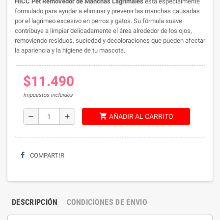
HICC Pet Removedor de Manchas Lagrimales
está especialmente
formulado para ayudar a eliminar y prevenir las manchas causadas
por el lagrimeo excesivo en perros y gatos. Su fórmula suave
contribuye a limpiar delicadamente el área alrededor de los ojos,
removiendo residuos, suciedad y decoloraciones que pueden afectar
la apariencia y la higiene de tu mascota.
$11.490
Impuestos incluidos
shopping_cart
remove
add
AÑADIR AL CARRITO
COMPARTIR
DESCRIPCIÓN
CONDICIONES DE ENVIO