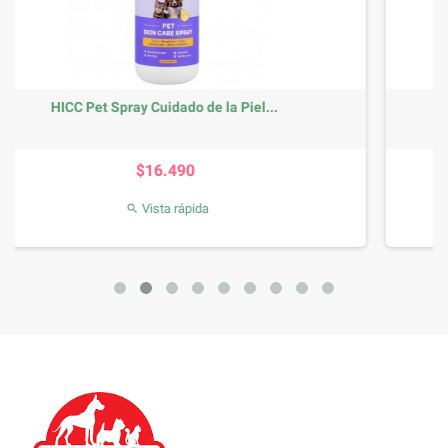
...
HICC Pet Spray Cuidado Oral 5.1 fl oz
Precio
$19.490
Vista rápida
