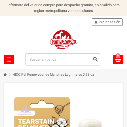
Infórmate del valor de compra para despacho gratuito, solo valido para
region metropolitana
ver condiciones
person
Iniciar sesión
0
view_headline
search
chevron_right
HICC Pet Removedor de Manchas Lagrimales 0.53 oz