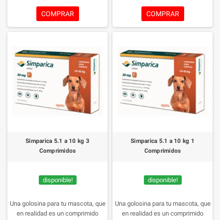
los bordes redondeados para el
tratamiento de las infestaciones
COMPRAR
COMPRAR
por garrapatas y pulgas y el
tratamiento de la sarna sarcóptica
en perros, una manera de cuidar a
tu mascota de manera rica y
sencilla.
Simparica 5.1 a 10 kg 3
Simparica 5.1 a 10 kg 1
Comprimidos
Comprimidos
disponible!
disponible!
Una golosina para tu mascota, que
Una golosina para tu mascota, que
en realidad es un comprimido
en realidad es un comprimido