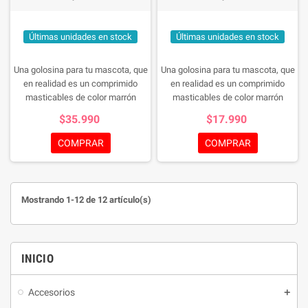
Últimas unidades en stock
Últimas unidades en stock
Una golosina para tu mascota, que
Una golosina para tu mascota, que
en realidad es un comprimido
en realidad es un comprimido
masticables de color marrón
masticables de color marrón
jaspeado, de forma cuadrada con
jaspeado, de forma cuadrada con
$35.990
$17.990
los bordes redondeados para el
los bordes redondeados para el
tratamiento de las infestaciones
tratamiento de las infestaciones
COMPRAR
COMPRAR
por garrapatas y pulgas y el
por garrapatas y pulgas y el
tratamiento de la sarna sarcóptica
tratamiento de la sarna sarcóptica
en perros, una manera de cuidar a
en perros, una manera de cuidar a
tu mascota de manera rica y
tu mascota de manera rica y
Mostrando 1-12 de 12 artículo(s)
sencilla.
sencilla.
INICIO
Accesorios