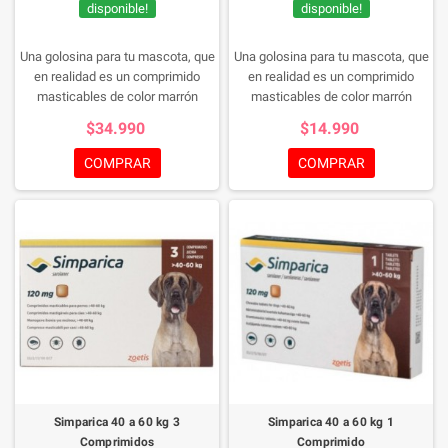
disponible!
disponible!
Una golosina para tu mascota, que
Una golosina para tu mascota, que
en realidad es un comprimido
en realidad es un comprimido
masticables de color marrón
masticables de color marrón
jaspeado, de forma cuadrada con
jaspeado, de forma cuadrada con
$34.990
$14.990
los bordes redondeados para el
los bordes redondeados para el
tratamiento de las infestaciones
tratamiento de las infestaciones
COMPRAR
COMPRAR
por garrapatas y pulgas y el
por garrapatas y pulgas y el
tratamiento de la sarna sarcóptica
tratamiento de la sarna sarcóptica
en perros, una manera de cuidar a
en perros, una manera de cuidar a
tu mascota de manera rica y
tu mascota de manera rica y
sencilla.
sencilla.
Simparica 40 a 60 kg 3
Simparica 40 a 60 kg 1
Comprimidos
Comprimido