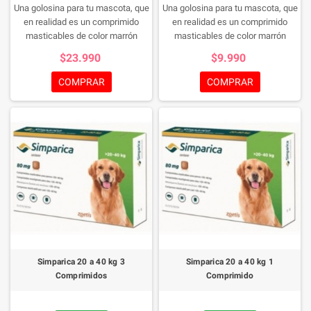
Una golosina para tu mascota, que
Una golosina para tu mascota, que
en realidad es un comprimido
en realidad es un comprimido
masticables de color marrón
masticables de color marrón
jaspeado, de forma cuadrada con
jaspeado
$23.990
$9.990
los bordes redondeados para el
tratamiento de las infestaciones
COMPRAR
COMPRAR
por garrapatas y pulgas y el
tratamiento de la sarna sarcóptica
en perros, una manera de cuidar a
tu mascota de manera rica y
sencilla.
Simparica 20 a 40 kg 3
Simparica 20 a 40 kg 1
Comprimidos
Comprimido