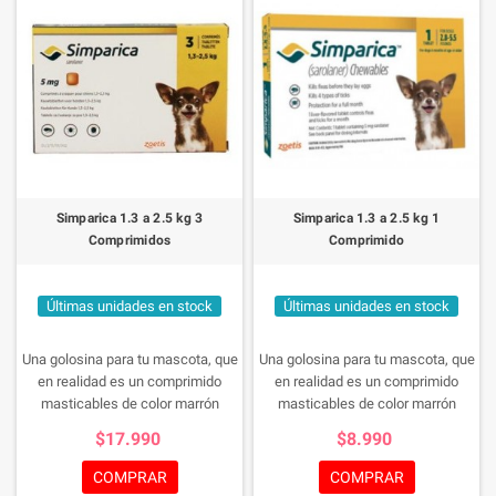
Simparica 1.3 a 2.5 kg 3
Simparica 1.3 a 2.5 kg 1
Comprimidos
Comprimido
Últimas unidades en stock
Últimas unidades en stock
Una golosina para tu mascota, que
Una golosina para tu mascota, que
en realidad es un comprimido
en realidad es un comprimido
masticables de color marrón
masticables de color marrón
jaspeado, de forma cuadrada con
jaspeado, de forma cuadrada con
$17.990
$8.990
los bordes redondeados para el
los bordes redondeados para el
tratamiento de las infestaciones
tratamiento de las infestaciones
COMPRAR
COMPRAR
por garrapatas y pulgas y el
por garrapatas y pulgas y el