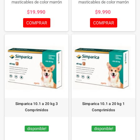
masticables de color marrón
masticables de color marrón
jaspeado, de forma cuadrada con
jaspeado, de forma cuadrada con
$19.990
$9.990
los bordes redondeados para el
los bordes redondeados para el
tratamiento de las infestaciones
tratamiento de las infestaciones
COMPRAR
COMPRAR
por garrapatas y pulgas y el
por garrapatas y pulgas y el
tratamiento de la sarna sarcóptica
tratamiento de la sarna sarcóptica
en perros, una manera de cuidar a
en perros, una manera de cuidar a
tu mascota de manera rica y
tu mascota de manera rica y
sencilla.
sencilla.
Simparica 10.1 a 20 kg 3
Simparica 10.1 a 20 kg 1
Comprimidos
Comprimidos
disponible!
disponible!