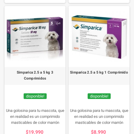
tratamiento de la sarna sarcóptica
tratamiento de la sarna sarcóptica
en perros, una manera de cuidar a
en perros, una manera de cuidar a
tu mascota de manera rica y
tu mascota de manera rica y
sencilla.
sencilla.
Simparica 2.5 a 5 kg 3
Simparica 2.5 a 5 kg 1 Comprimido
Comprimidos
disponible!
disponible!
Una golosina para tu mascota, que
Una golosina para tu mascota, que
en realidad es un comprimido
en realidad es un comprimido
masticables de color marrón
masticables de color marrón
jaspeado.
jaspeado, de forma cuadrada con
$19.990
$8.990