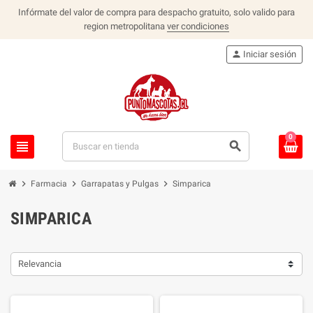
Infórmate del valor de compra para despacho gratuito, solo valido para
region metropolitana
ver condiciones
person
Iniciar sesión
0
view_headline
search
chevron_right
chevron_right
chevron_right
Farmacia
Garrapatas y Pulgas
Simparica
SIMPARICA
Relevancia