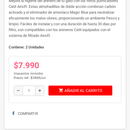
Mejora la higiene del arenero de tu gato con los filtros purificadores
Catit Airsift.
Estas almohadillas de doble acción combinan carbón
activado y el eliminador de amoníaco Magic Blue para neutralizar
eficazmente los malos olores, proporcionando un ambiente fresco y
limpio.
Fáciles de instalar y con una duración de hasta 30 días por
filtro, son compatibles con los areneros Catit equipados con el
sistema de filtrado Airsift.
Contiene: 2 Unidades
$7.990
Impuestos incluidos
Precio ref.: $3995/un
shopping_cart
remove
add
AÑADIR AL CARRITO
COMPARTIR