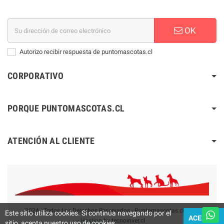
OK
Autorizo recibir respuesta de puntomascotas.cl
CORPORATIVO
PORQUE PUNTOMASCOTAS.CL
ATENCIÓN AL CLIENTE
2024 - Todos Los Derechos Reservados - Puntomascotas.cl V2.0
Este sitio utiliza cookies. Si continúa navegando por el
ACEPTAR
-
Hosting
by tecnoinver.cl
sitio, acepta nuestro uso de cookies.