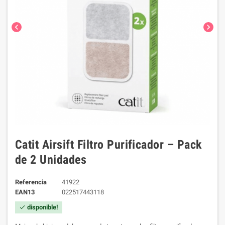
chevron_left
chevron_right
Catit Airsift Filtro Purificador – Pack
de 2 Unidades
Referencia
41922
EAN13
022517443118
disponible!
check