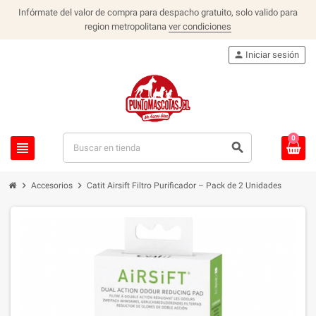
Infórmate del valor de compra para despacho gratuito, solo valido para
region metropolitana
ver condiciones
person
Iniciar sesión
0
view_headline
search
chevron_right
chevron_right
Accesorios
Catit Airsift Filtro Purificador – Pack de 2 Unidades