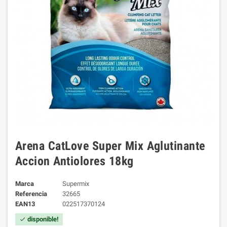
Arena CatLove Super Mix Aglutinante
Accion Antiolores 18kg
Marca
Supermix
Referencia
32665
EAN13
022517370124
disponible!
check