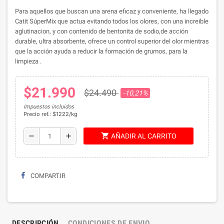
Para aquellos que buscan una arena eficaz y conveniente, ha llegado
Catit SúperMix que actua evitando todos los olores, con una increible
aglutinacion, y con contenido de bentonita de sodio,de acción
durable, ultra absorbente, ofrece un control superior del olor mientras
que la acción ayuda a reducir la formación de grumos, para la
limpieza .
$21.990
$24.490
-10,21%
Impuestos incluidos
Precio ref.: $1222/kg
shopping_cart
remove
add
AÑADIR AL CARRITO
COMPARTIR
DESCRIPCIÓN
CONDICIONES DE ENVIO