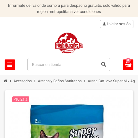
Infórmate del valor de compra para despacho gratuito, solo valido para
region metropolitana
ver condiciones
person
Iniciar sesión
0
view_headline
search
chevron_right
chevron_right
chevron_right
Accesorios
Arenas y Baños Sanitarios
Arena CatLove Super Mix Aglu
-10,21%