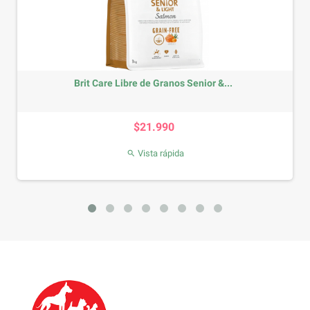
Brit Care Libre de Granos Senior &...
Nex
Precio
$21.990
Vista rápida
