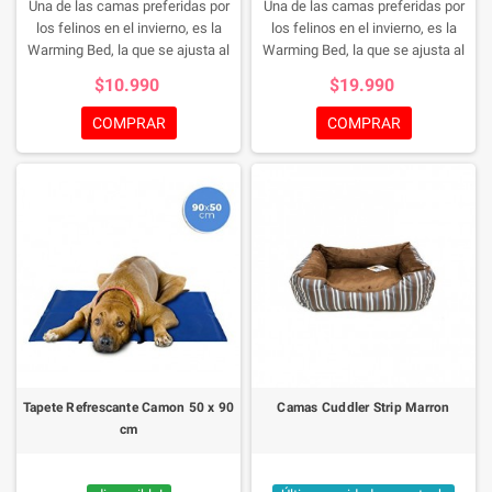
Una de las camas preferidas por
Una de las camas preferidas por
los felinos en el invierno, es la
los felinos en el invierno, es la
Warming Bed, la que se ajusta al
Warming Bed, la que se ajusta al
radiador de la casa, entregandole
radiador de la casa, entregandole
$10.990
$19.990
a tu mascota calor, una
a tu mascota calor, una
maravillosa felpa que lo mantiene
maravillosa felpa que lo mantiene
COMPRAR
COMPRAR
suave y comodo, y la posibilidad
suave y comodo, y la posibilidad
de estar en altura, uniendo tres
de estar en altura, uniendo tres
elementos que logran encantar al
elementos que logran encantar al
mas critico de los felinos.
mas critico de los felinos.
Tapete Refrescante Camon 50 x 90
Camas Cuddler Strip Marron
cm