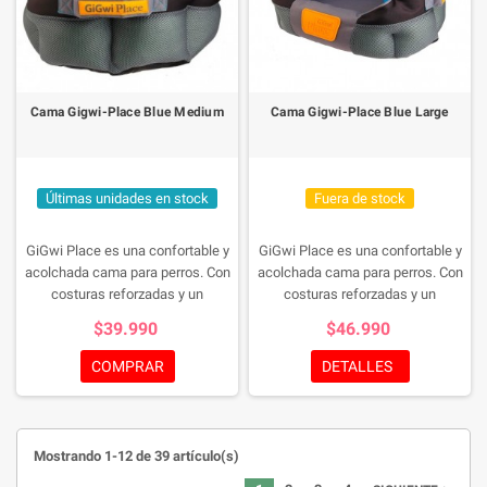
Cama Gigwi-Place Blue Medium
Cama Gigwi-Place Blue Large
Últimas unidades en stock
Fuera de stock
GiGwi Place es una confortable y
GiGwi Place es una confortable y
acolchada cama para perros. Con
acolchada cama para perros. Con
costuras reforzadas y un
costuras reforzadas y un
innovador diseño y combinación
innovador diseño y combinación
$39.990
$46.990
de colores. Fabricada en
de colores. Fabricada en
materiales de gran calidad y
materiales de gran calidad y
COMPRAR
DETALLES
lavable en lavadora. Con cómodos
lavable en lavadora. Con cómodos
tiradores laterales para moverla
tiradores laterales para moverla
por la casa
por la casa
Mostrando 1-12 de 39 artículo(s)