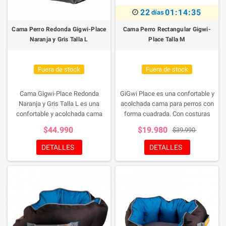
22
01:14:34
días
Cama Perro Redonda Gigwi-Place
Cama Perro Rectangular Gigwi-
Naranja y Gris Talla L
Place Talla M
Fuera de stock
Fuera de stock
Cama Gigwi-Place Redonda
GiGwi Place es una confortable y
Naranja y Gris Talla L es una
acolchada cama para perros con
confortable y acolchada cama
forma cuadrada. Con costuras
para perros con forma cuadrada.
reforzadas y un innovador diseño y
$44.990
$19.980
$39.990
Con costuras reforzadas y un
combinación de colores.
innovador diseño y combinación
Fabricada en materiales de gran
DETALLES
DETALLES
de colores. Fabricada en
calidad y lavable en lavadora. Con
materiales de gran calidad. Con
cómodos tiradores laterales para
cómodos tiradores laterales para
moverla por la casa.
moverla por la casa.