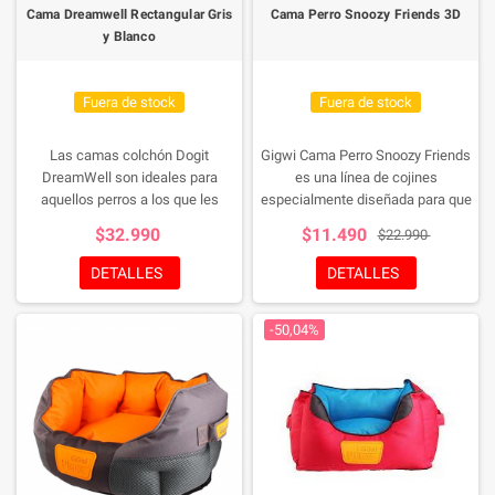
abrazar Dogit DreamWell,
Cama Dreamwell Rectangular Gris
Cama Perro Snoozy Friends 3D
redonda, de tela negra.
y Blanco
Fuera de stock
Fuera de stock
Las camas colchón Dogit
Gigwi Cama Perro Snoozy Friends
DreamWell son ideales para
es una línea de cojines
aquellos perros a los que les
especialmente diseñada para que
encanta estirarse y tumbarse con
su gato o perro tenga su propio
$32.990
$11.490
$22.990
total comodidad. Nuestra
lugar para acurrucarse.
colección de camas DreamWell
DETALLES
DETALLES
para perros y gatos combina una
comodidad total con un toque de
-50,04%
estilo.
Ya sea que a su mascota le
guste acurrucarse, descansar o
echarse de espaldas, hay una
cama para cada tipo de
durmiente. Con una variedad de
camas, colchones y colchonetas
para dormir para elegir, tiene la
garantía de encontrar la perfecta.