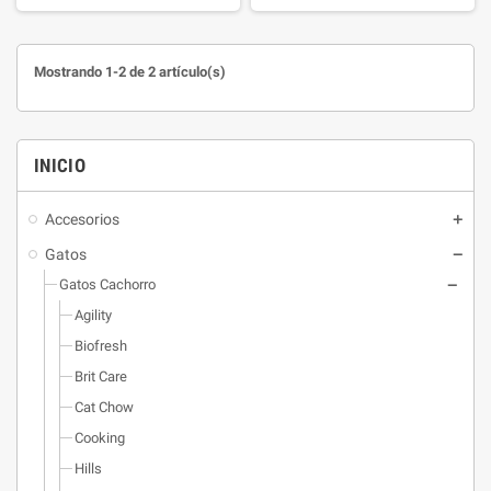
NUTRITION BY PURINA®, un
NUTRITION BY PURINA®, un
completo sistema de nutrición
completo sistema de nutrición
balanceada, desarrollado por el
balanceada, desarrollado por el
Mostrando 1-2 de 2 artículo(s)
equipo de nutricionistas de
equipo de nutricionistas de
PURINA® y aprobado por sus
PURINA® y aprobado por sus
veterinarios para que tu gatito
veterinarios para que tu gatito
disfrute de una vida larga y
disfrute de una vida larga y
INICIO
saludable.
saludable.
Accesorios
Gatos
Gatos Cachorro
Agility
Biofresh
Brit Care
Cat Chow
Cooking
Hills