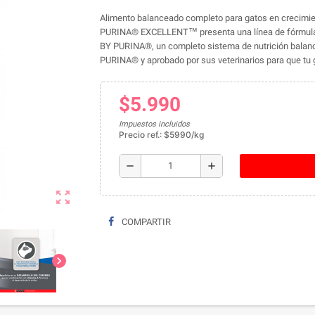
Alimento balanceado completo para gatos en crecimien
PURINA® EXCELLENT™ presenta una línea de fórmul
BY PURINA®, un completo sistema de nutrición balance
PURINA® y aprobado por sus veterinarios para que tu ga
$5.990
Impuestos incluidos
Precio ref.: $5990/kg
remove
add
zoom_out_map
COMPARTIR
chevron_right