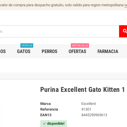
 valor de compra para despacho gratuito, solo valido para region metropolitana
v
sear
OFERTAS!
IMPERDIBLES!
IOS
GATOS
PERROS
OFERTAS
FARMACIA
Purina Excellent Gato Kitten 1
Marca
Excellent
Referencia
41301
EAN13
8445290969613
disponible!
check