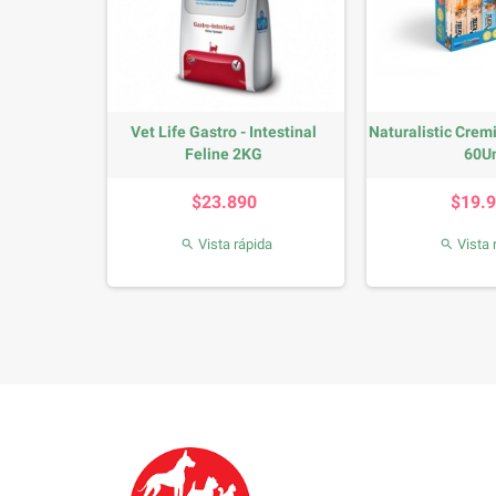
usse Carne
Vet Life Gastro - Intestinal
Naturalistic Crem
s
Feline 2KG
60U
se
Precio
Precio
P
0%
$23.890
$19.
da
Vista rápida
Vista 

