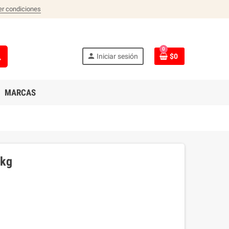
er condiciones
0
ch
person
Iniciar sesión
$0
MARCAS
 kg