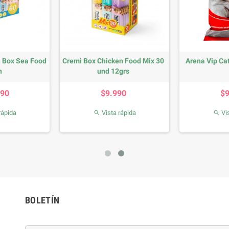
i Box Sea Food
Cremi Box Chicken Food Mix 30
Arena Vip Ca
n
und 12grs
recio
Precio
990
$9.990
$
rápida
Vista rápida
Vis


BOLETÍN